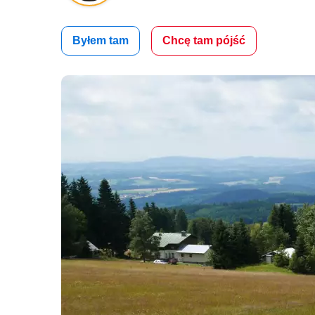
Byłem tam
Chcę tam pójść