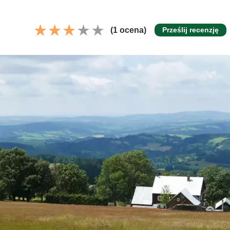
(1 ocena)
Prześlij recenzję