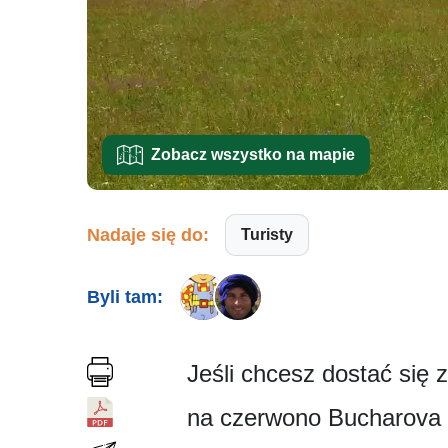
Zobacz wszystko na mapie
Nadaje się do:
Turisty
Byli tam:
Jeśli chcesz dostać się 
na czerwono Bucharova c