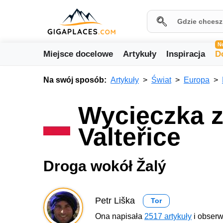
N
Miejsce docelowe
Artykuły
Inspiracja
D
Na swój sposób:
Artykuły
Świat
Europa
Wycieczka z
Valteřice
Droga wokół Žalý
Petr Liška
Tor
Ona napisała
2517 artykuły
i obserw