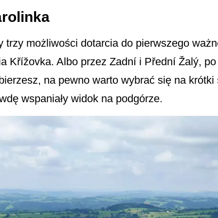
rolinka
 trzy możliwości dotarcia do pierwszego ważn
a Křížovka. Albo przez Zadní i Přední Žalý, po
ierzesz, na pewno warto wybrać się na krótki 
awdę wspaniały widok na podgórze.