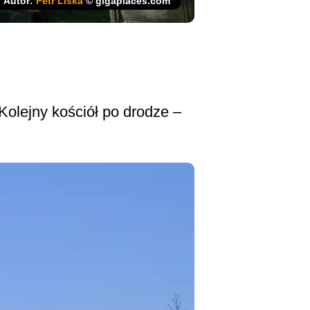
Autor:
Petr Liška
© gigaplaces.com
olejny kościół po drodze –