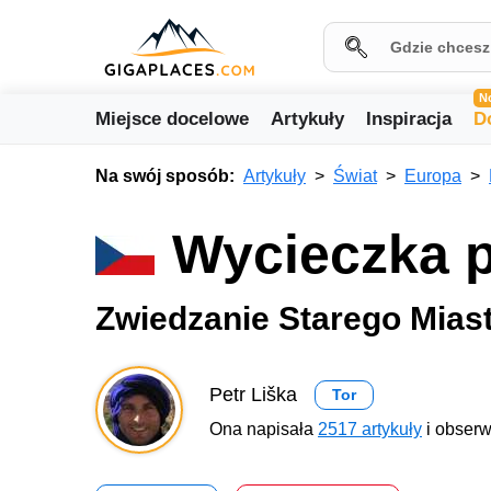
N
Miejsce docelowe
Artykuły
Inspiracja
D
Na swój sposób:
Artykuły
Świat
Europa
Wycieczka p
Zwiedzanie Starego Miast
Petr Liška
Tor
Ona napisała
2517 artykuły
i obserw