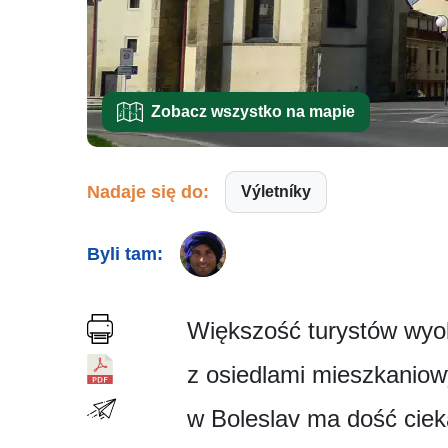
Zobacz wszystko na mapie
Nadaje się do:
Výletníky
Byli tam:
Większość turystów wyob
z osiedlami mieszkaniow
w Boleslav ma dość cie