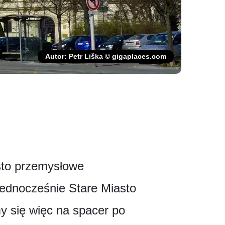
Autor: Petr Liška © gigaplaces.com
sto przemysłowe
Jednocześnie Stare Miasto
 się więc na spacer po