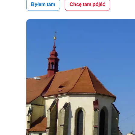
Byłem tam
Chcę tam pójść