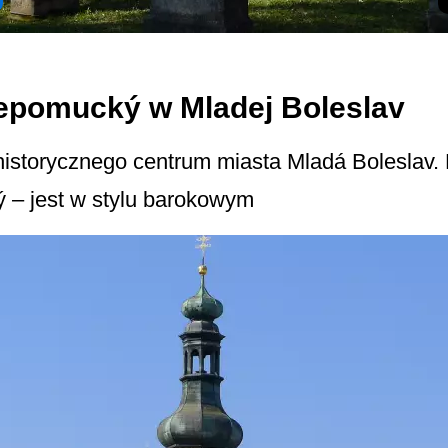
Nepomucký w Mladej Boleslav
istorycznego centrum miasta Mladá Boleslav. K
 – jest w stylu barokowym