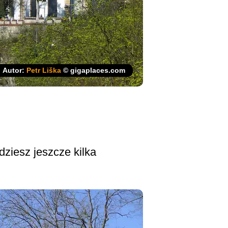
Autor:
Petr Liška
© gigaplaces.com
ziesz jeszcze kilka