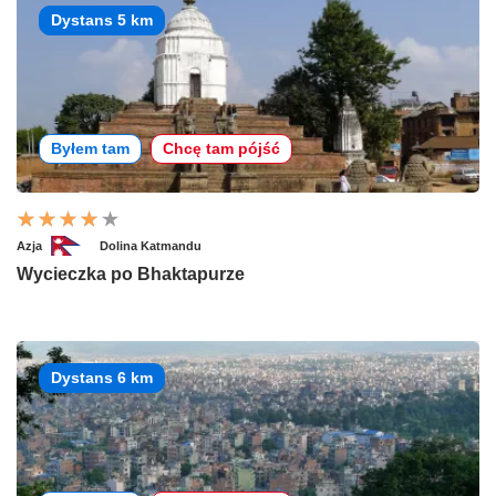
Dystans 5 km
Byłem tam
Chcę tam pójść
Azja
Dolina Katmandu
Wycieczka po Bhaktapurze
Dystans 6 km