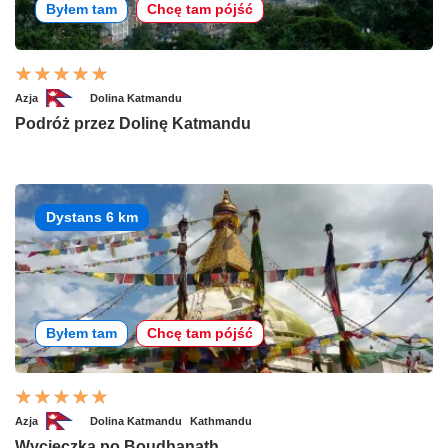
Byłem tam
Chcę tam pójść
Azja
Dolina Katmandu
Podróż przez Dolinę Katmandu
Dystans 6 km
Byłem tam
Chcę tam pójść
Azja
Dolina Katmandu
Kathmandu
Wycieczka po Boudhanath