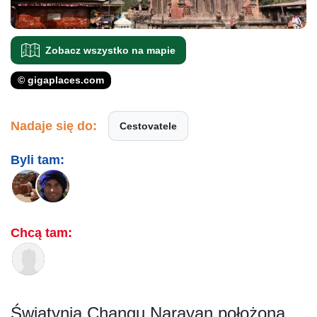
Zobacz wszystko na mapie
© gigaplaces.com
Nadaje się do:
Cestovatele
Byli tam:
Chcą tam:
Świątynia Changu Narayan położona