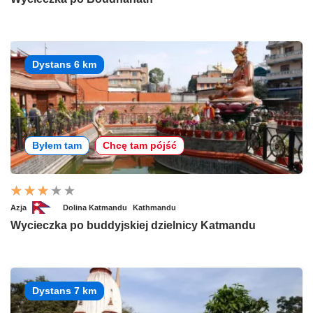
Dystans 6 km
Byłem tam
Chcę tam pójść
Azja
Dolina Katmandu
Kathmandu
Wycieczka po buddyjskiej dzielnicy Katmandu
Dystans 7 km