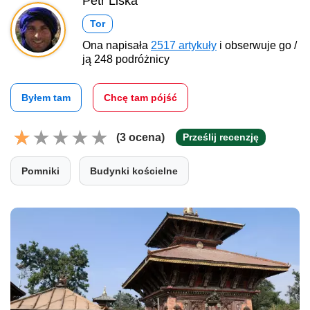
Petr Liška
Tor
Ona napisała
2517 artykuły
i obserwuje go /
ją 248 podróżnicy
Byłem tam
Chcę tam pójść
(3 ocena)
Prześlij recenzję
Pomniki
Budynki kościelne