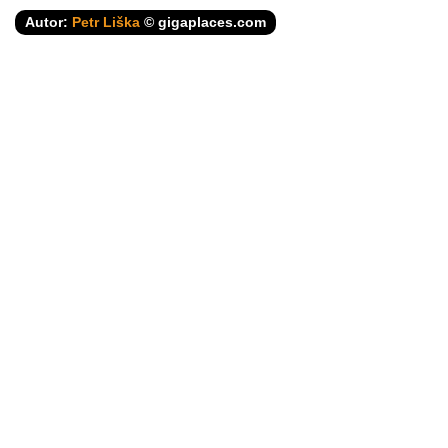
Autor:
Petr Liška
© gigaplaces.com