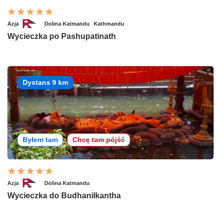
Azja
Dolina Katmandu
Kathmandu
Wycieczka po Pashupatinath
Dystans 9 km
Byłem tam
Chcę tam pójść
Azja
Dolina Katmandu
Wycieczka do Budhanilkantha