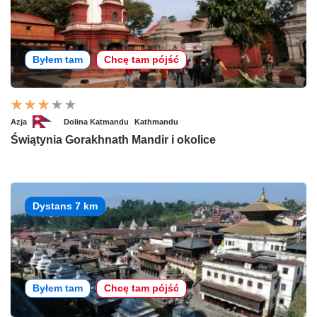
Byłem tam
Chcę tam pójść
Azja
Dolina Katmandu
Kathmandu
Świątynia Gorakhnath Mandir i okolice
Dystans 7 km
Byłem tam
Chcę tam pójść