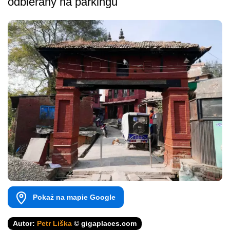
odbierany na parkingu
Pokaż na mapie Google
Autor:
Petr Liška
© gigaplaces.com