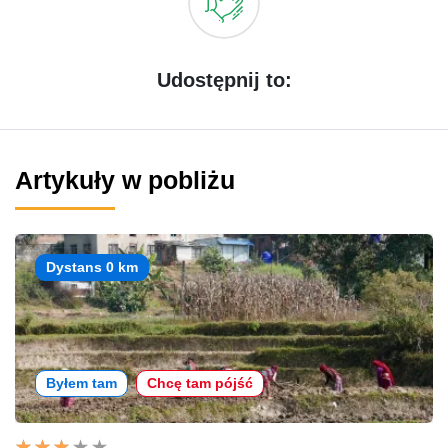
Udostępnij to:
Artykuły w pobliżu
Dystans 0 km
Byłem tam
Chcę tam pójść