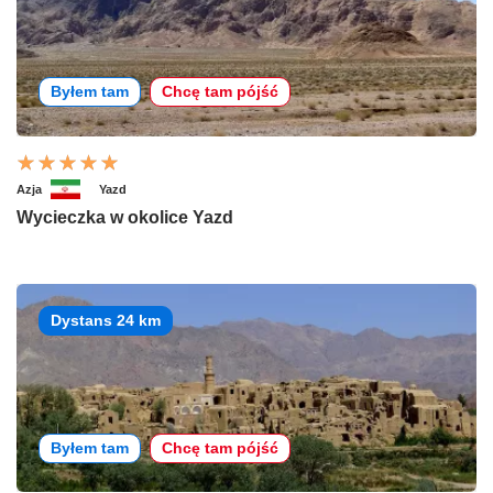
Byłem tam
Chcę tam pójść
Azja
Yazd
Wycieczka w okolice Yazd
Dystans 24 km
Byłem tam
Chcę tam pójść