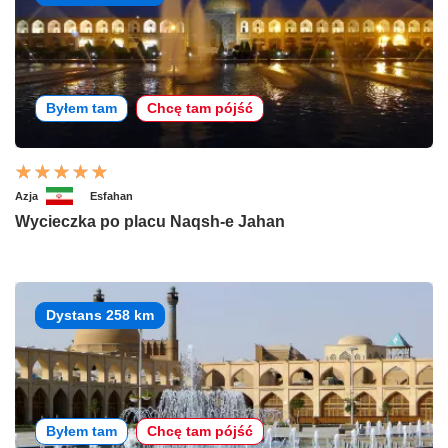
Byłem tam
Chcę tam pójść
Azja
Esfahan
Wycieczka po placu Naqsh-e Jahan
Dystans 258 km
Byłem tam
Chcę tam pójść