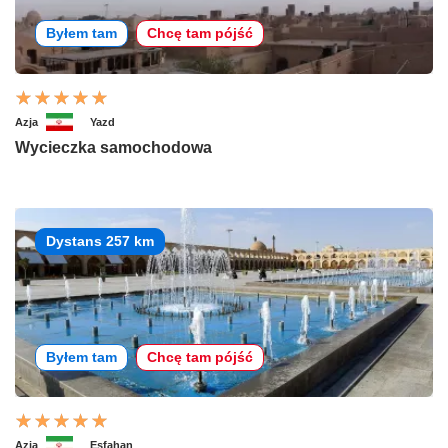
Byłem tam
Chcę tam pójść
Azja
Yazd
Wycieczka samochodowa
Dystans 257 km
Byłem tam
Chcę tam pójść
Azja
Esfahan