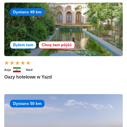
Dystans 49 km
Byłem tam
Chcę tam pójść
Azja
Yazd
Oazy hotelowe w Yazd
Dystans 50 km