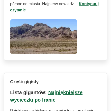
północ od miasta. Najpierw odwiedź…
Kontynuuj
czytanie
Część gigisty
Lista gigantów:
Najpiękniejsze
wycieczki po Iranie
Dzięki swoim historycznym miastom Iran oferuje