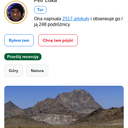
Petr Liška
Tor
Ona napisała
2517 artykuły
i obserwuje go /
ją 248 podróżnicy
Byłem tam
Chcę tam pójść
Prześlij recenzję
Góry
Natura