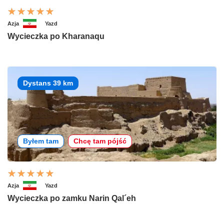
Azja
Yazd
Wycieczka po Kharanaqu
Dystans 39 km
Byłem tam
Chcę tam pójść
Azja
Yazd
Wycieczka po zamku Narin Qal´eh