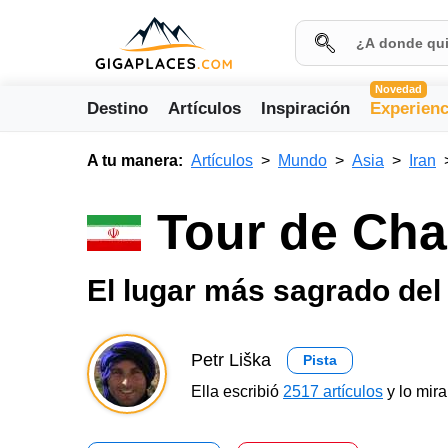
Novedad
Destino
Artículos
Inspiración
Experienc
A tu manera:
Artículos
Mundo
Asia
Iran
Tour de Ch
El lugar más sagrado del
Petr Liška
Pista
Ella escribió
2517 artículos
y lo mir