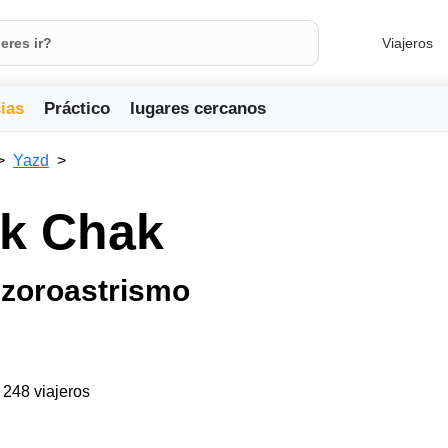
Viajeros
ias
Práctico
lugares cercanos
Yazd
ak Chak
 zoroastrismo
a 248 viajeros