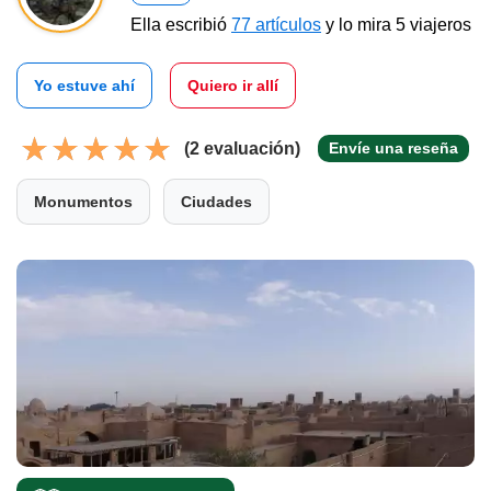
Ella escribió
77 artículos
y lo mira 5 viajeros
Yo estuve ahí
Quiero ir allí
(2 evaluación)
Envíe una reseña
Monumentos
Ciudades