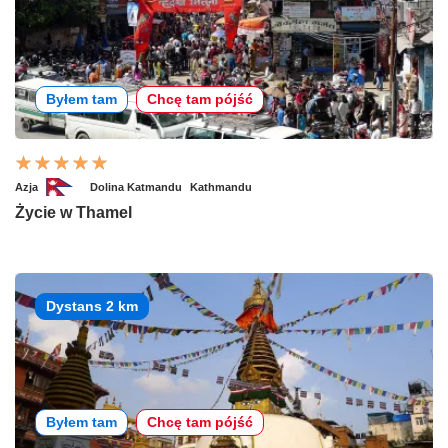
Byłem tam
Chcę tam pójść
Azja
Dolina Katmandu
Kathmandu
Życie w Thamel
Dystans 2 km
Byłem tam
Chcę tam pójść