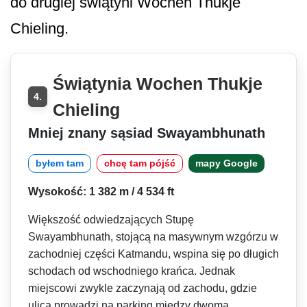
do drugiej świątyni Wochen Thukje
Chieling.
Świątynia Wochen Thukje
4.
Chieling
Mniej znany sąsiad Swayambhunath
byłem tam
chcę tam pójść
mapy Google
Wysokość: 1 382 m / 4 534 ft
Większość odwiedzających Stupę
Swayambhunath, stojącą na masywnym wzgórzu w
zachodniej części Katmandu, wspina się po długich
schodach od wschodniego krańca. Jednak
miejscowi zwykle zaczynają od zachodu, gdzie
ulica prowadzi na parking między dwoma