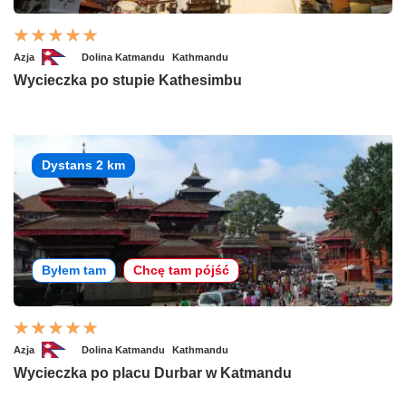
Azja
Dolina Katmandu
Kathmandu
Wycieczka po stupie Kathesimbu
Dystans 2 km
Byłem tam
Chcę tam pójść
Azja
Dolina Katmandu
Kathmandu
Wycieczka po placu Durbar w Katmandu