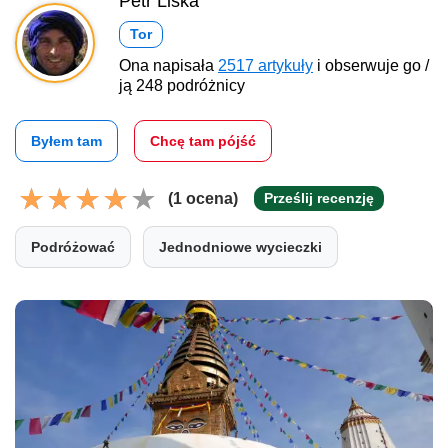
Petr Liška
Tor
Ona napisała
2517 artykuły
i obserwuje go /
ją 248 podróżnicy
Byłem tam
Chcę tam pójść
(1 ocena)
Prześlij recenzję
Podróżować
Jednodniowe wycieczki