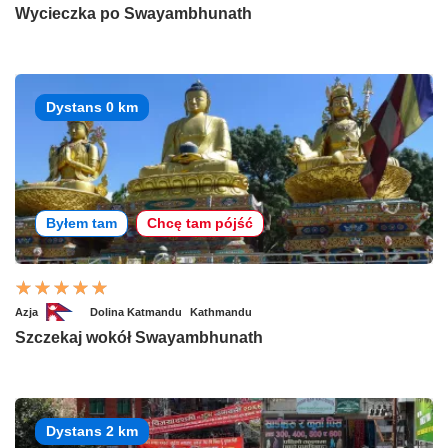
Wycieczka po Swayambhunath
Dystans 0 km
Byłem tam
Chcę tam pójść
Azja
Dolina Katmandu
Kathmandu
Szczekaj wokół Swayambhunath
Dystans 2 km