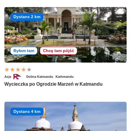
Dystans 2 km
Byłem tam
Chcę tam pójść
Azja
Dolina Katmandu
Kathmandu
Wycieczka po Ogrodzie Marzeń w Katmandu
Dystans 4 km