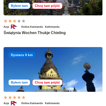
Byłem tam
Chcę tam pójść
Azja
Dolina Katmandu
Kathmandu
Świątynia Wochen Thukje Chieling
Dystans 0 km
Byłem tam
Chcę tam pójść
Azja
Dolina Katmandu
Kathmandu