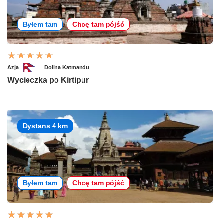
Byłem tam
Chcę tam pójść
Azja
Dolina Katmandu
Wycieczka po Kirtipur
Dystans 4 km
Byłem tam
Chcę tam pójść