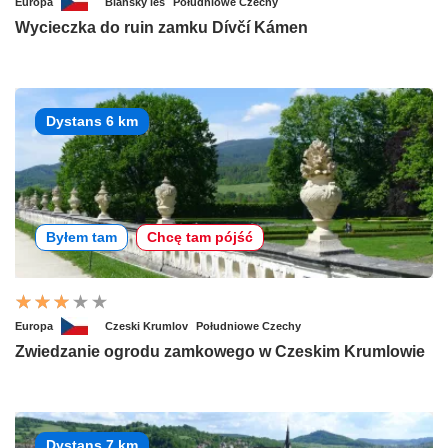
Europa
Blanský les
Południowe Czechy
Wycieczka do ruin zamku Dívčí Kámen
Dystans 6 km
Byłem tam
Chcę tam pójść
Europa
Czeski Krumlov
Południowe Czechy
Zwiedzanie ogrodu zamkowego w Czeskim Krumlowie
Dystans 7 km