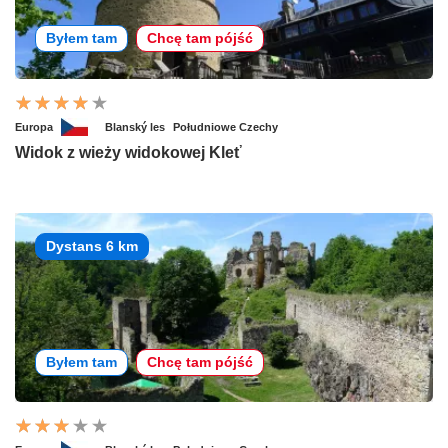
Byłem tam
Chcę tam pójść
Europa
Blanský les
Południowe Czechy
Widok z wieży widokowej Kleť
Dystans 6 km
Byłem tam
Chcę tam pójść