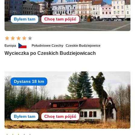
Byłem tam
Chcę tam pójść
Europa
Południowe Czechy
Czeskie Budziejowice
Wycieczka po Czeskich Budziejowicach
Dystans 18 km
Byłem tam
Chcę tam pójść