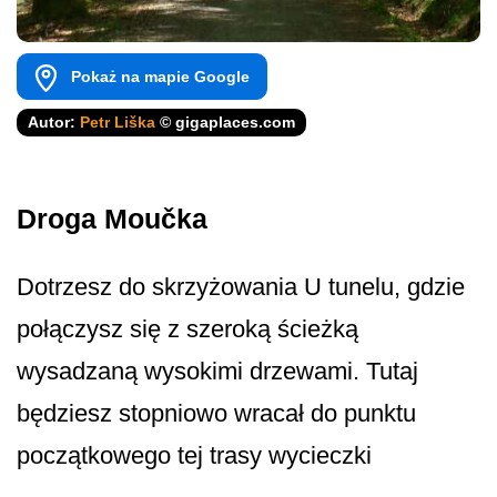
Pokaż na mapie Google
Autor:
Petr Liška
© gigaplaces.com
Droga Moučka
Dotrzesz do skrzyżowania U tunelu, gdzie
połączysz się z szeroką ścieżką
wysadzaną wysokimi drzewami. Tutaj
będziesz stopniowo wracał do punktu
początkowego tej trasy wycieczki