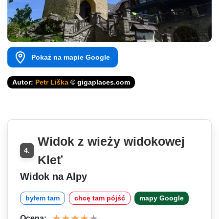
Pokaż na mapie Google
Autor:
Petr Liška
© gigaplaces.com
Widok z wieży widokowej
4.
Kleť
Widok na Alpy
byłem tam
chcę tam pójść
mapy Google
Ocena: