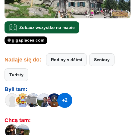
Zobacz wszystko na mapie
© gigaplaces.com
Nadaje się do:
Rodiny s dětmi
Seniory
Turisty
Byli tam:
+2
Chcą tam: