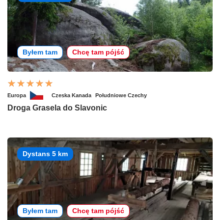
Byłem tam
Chcę tam pójść
Europa
Czeska Kanada
Południowe Czechy
Droga Grasela do Slavonic
Dystans 5 km
Byłem tam
Chcę tam pójść