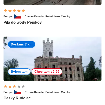
Europa
Czeska Kanada
Południowe Czechy
Piła do wody Penikov
Dystans 7 km
Byłem tam
Chcę tam pójść
Europa
Czeska Kanada
Południowe Czechy
Český Rudolec