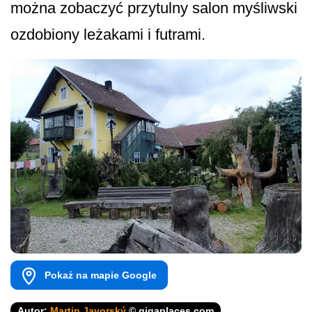
można zobaczyć przytulny salon myśliwski
ozdobiony leżakami i futrami.
Pokaż na mapie Google
Autor:
Martin Javorský
© gigaplaces.com