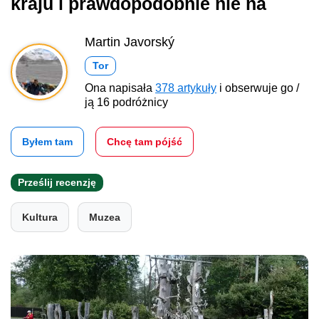
kraju i prawdopodobnie nie na
Martin Javorský
Tor
Ona napisała
378 artykuły
i obserwuje go /
ją 16 podróżnicy
Byłem tam
Chcę tam pójść
Prześlij recenzję
Kultura
Muzea