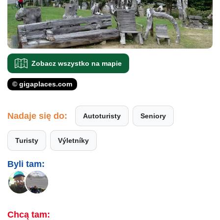
Zobacz wszystko na mapie
© gigaplaces.com
Nadaje się do:
Autoturisty
Seniory
Turisty
Výletníky
Byli tam:
Chcą tam: