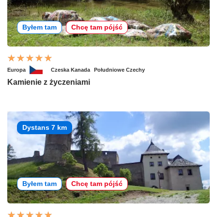
Byłem tam
Chcę tam pójść
Europa
Czeska Kanada
Południowe Czechy
Kamienie z życzeniami
Dystans 7 km
Byłem tam
Chcę tam pójść