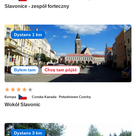
Slavonice - zespół forteczny
Dystans 1 km
Byłem tam
Chcę tam pójść
Europa
Czeska Kanada
Południowe Czechy
Wokół Slavonic
Dystans 3 km