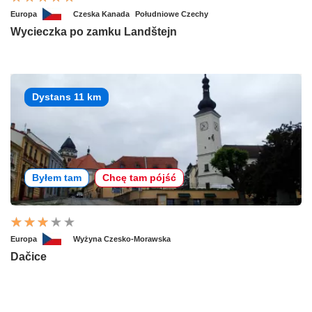
Europa
Czeska Kanada
Południowe Czechy
Wycieczka po zamku Landštejn
Dystans 11 km
Byłem tam
Chcę tam pójść
Europa
Wyżyna Czesko-Morawska
Dačice