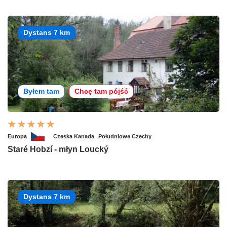
Dystans 7 km
Byłem tam
Chcę tam pójść
Europa
Czeska Kanada
Południowe Czechy
Staré Hobzí - młyn Loucký
Dystans 7 km