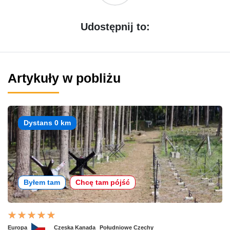
Udostępnij to:
Artykuły w pobliżu
Dystans 0 km
Byłem tam
Chcę tam pójść
Europa
Czeska Kanada
Południowe Czechy