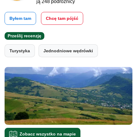
ją 248 podróżnicy
Byłem tam
Chcę tam pójść
Prześlij recenzję
Turystyka
Jednodniowe wędrówki
Zobacz wszystko na mapie