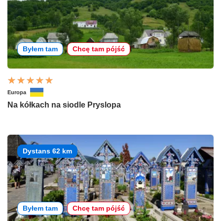
Byłem tam
Chcę tam pójść
Europa
Na kółkach na siodle Pryslopa
Dystans 62 km
Byłem tam
Chcę tam pójść