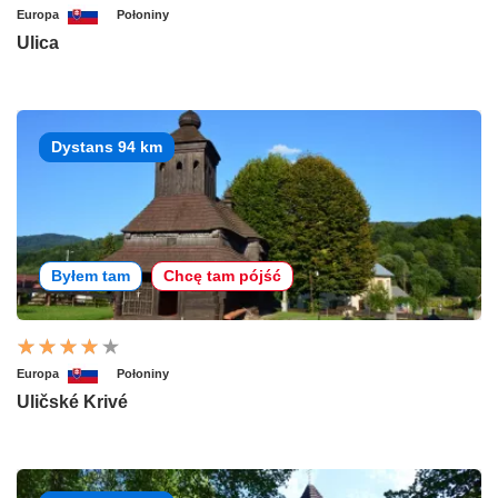
Europa
Połoniny
Ulica
Dystans 94 km
Byłem tam
Chcę tam pójść
Europa
Połoniny
Uličské Krivé