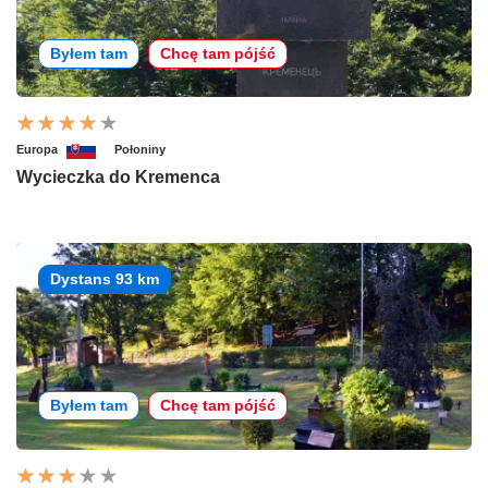
Byłem tam
Chcę tam pójść
Europa
Połoniny
Wycieczka do Kremenca
Dystans 93 km
Byłem tam
Chcę tam pójść