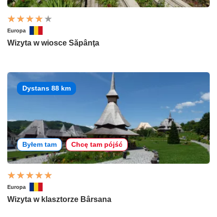
Europa
Wizyta w wiosce Săpânţa
Dystans 88 km
Byłem tam
Chcę tam pójść
Europa
Wizyta w klasztorze Bârsana