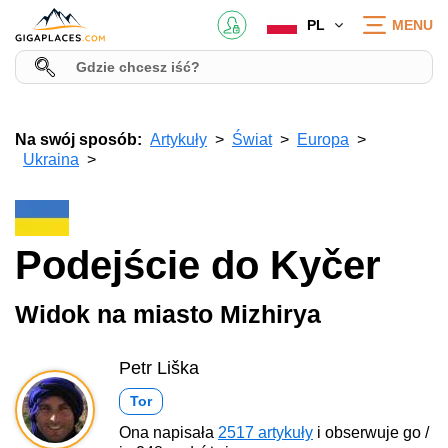
PL
MENU
Na swój sposób:
Artykuły
Świat
Europa
Ukraina
Podejście do Kyčer
Widok na miasto Mizhirya
Petr Liška
Tor
Ona napisała
2517 artykuły
i obserwuje go /