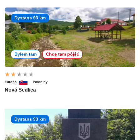
Dystans 93 km
Byłem tam
Chcę tam pójść
Europa
Połoniny
Nová Sedlica
Dystans 93 km