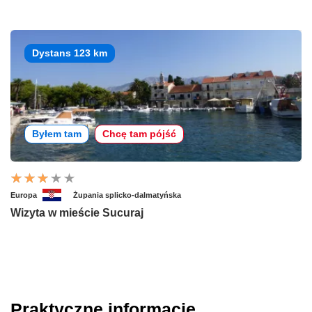
Dystans 123 km
Byłem tam
Chcę tam pójść
Europa
Żupania splicko-dalmatyńska
Wizyta w mieście Sucuraj
Praktyczne informacje