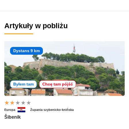
Artykuły w pobliżu
Dystans 9 km
Byłem tam
Chcę tam pójść
Europa
Żupania szybenicko-knińska
Šibenik