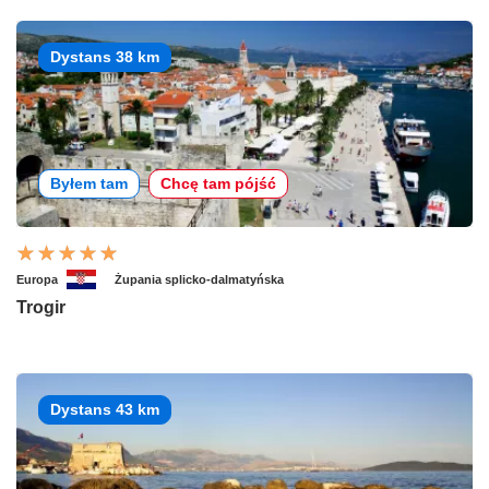
Dystans 38 km
Byłem tam
Chcę tam pójść
Europa
Żupania splicko-dalmatyńska
Trogir
Dystans 43 km