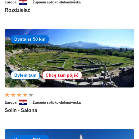
Europa
Żupania splicko-dalmatyńska
Rozdzielać
Dystans 50 km
Byłem tam
Chcę tam pójść
Europa
Żupania splicko-dalmatyńska
Solin - Salona