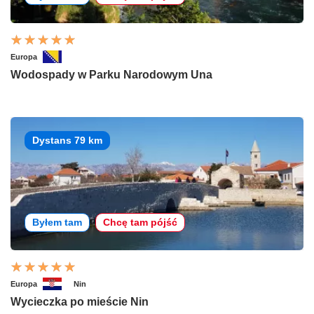
Europa
Wodospady w Parku Narodowym Una
Dystans 79 km
Byłem tam
Chcę tam pójść
Europa
Nin
Wycieczka po mieście Nin