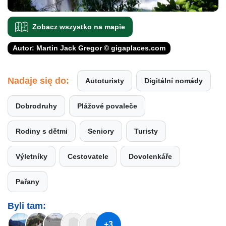
Zobacz wszystko na mapie
Autor: Martin Jack Gregor © gigaplaces.com
Nadaje się do:
Autoturisty
Digitální nomády
Dobrodruhy
Plážové povaleče
Rodiny s dětmi
Seniory
Turisty
Výletníky
Cestovatele
Dovolenkáře
Pařany
Byli tam:
+3