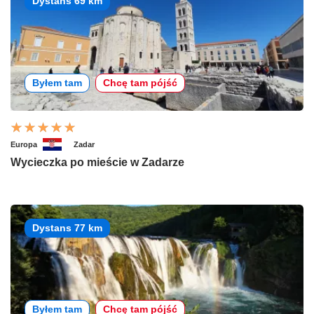
Dystans 69 km
Byłem tam
Chcę tam pójść
Europa
Zadar
Wycieczka po mieście w Zadarze
Dystans 77 km
Byłem tam
Chcę tam pójść