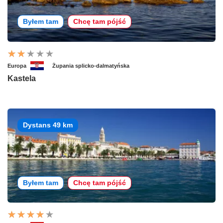
Byłem tam
Chcę tam pójść
Europa
Żupania splicko-dalmatyńska
Kastela
Dystans 49 km
Byłem tam
Chcę tam pójść