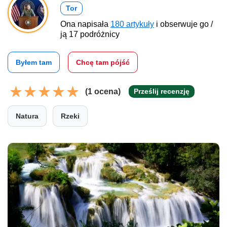
Tor
Ona napisała
180 artykuły
i obserwuje go /
ją 17 podróżnicy
Byłem tam
Chcę tam pójść
(1 ocena)
Prześlij recenzję
Natura
Rzeki