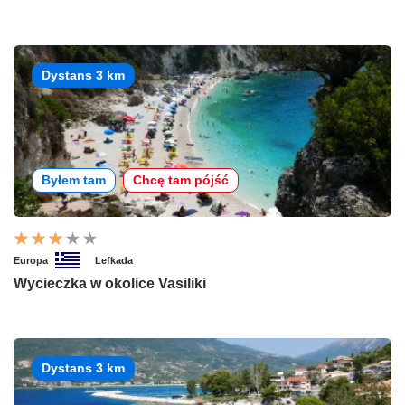
Dystans 3 km
Byłem tam
Chcę tam pójść
Europa
Lefkada
Wycieczka w okolice Vasiliki
Dystans 3 km