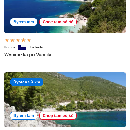
Byłem tam
Chcę tam pójść
Europa
Lefkada
Wycieczka po Vasiliki
Dystans 3 km
Byłem tam
Chcę tam pójść