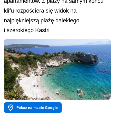
apartamentów. Z plaży na samym końcu
klifu rozpościera się widok na
najpiękniejszą plażę dalekiego
i szerokiego Kastri
Pokaż na mapie Google