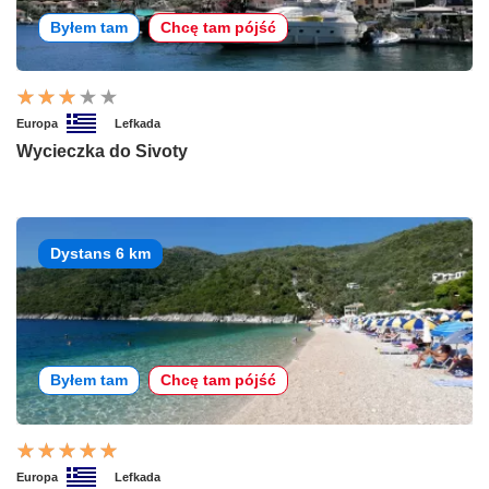
Byłem tam
Chcę tam pójść
Europa
Lefkada
Wycieczka do Sivoty
Dystans 6 km
Byłem tam
Chcę tam pójść
Europa
Lefkada