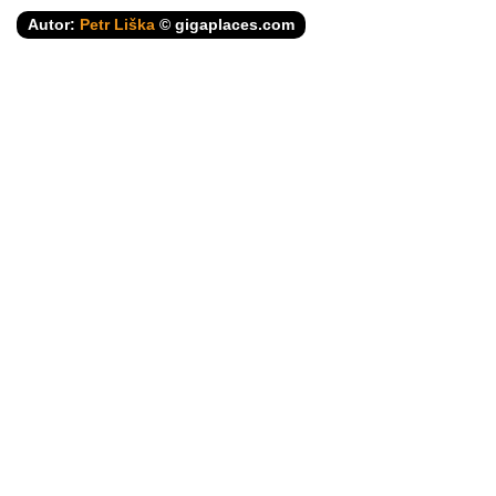
Autor:
Petr Liška
© gigaplaces.com