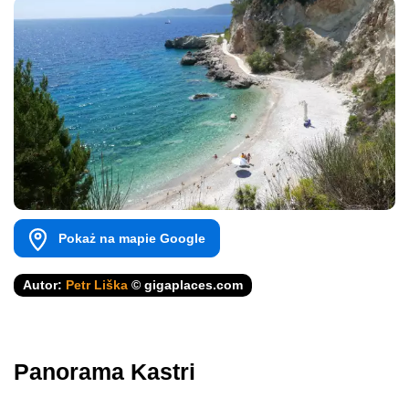
Pokaż na mapie Google
Autor:
Petr Liška
© gigaplaces.com
Panorama Kastri