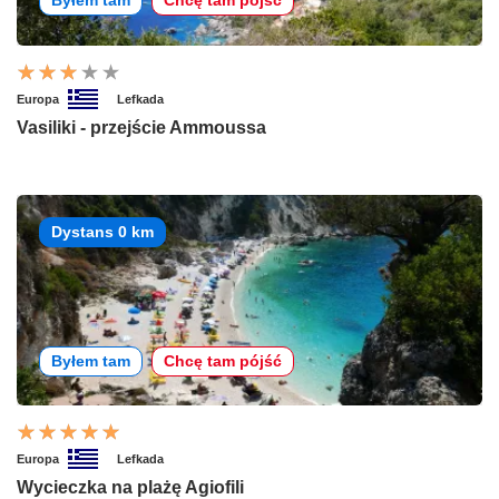
Byłem tam
Chcę tam pójść
Europa
Lefkada
Vasiliki - przejście Ammoussa
Dystans 0 km
Byłem tam
Chcę tam pójść
Europa
Lefkada
Wycieczka na plażę Agiofili