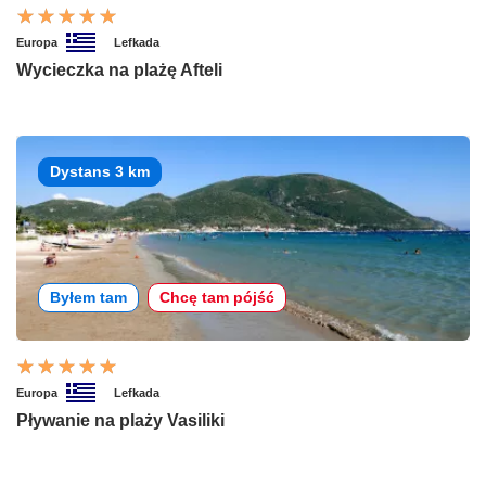
Europa
Lefkada
Wycieczka na plażę Afteli
Dystans 3 km
Byłem tam
Chcę tam pójść
Europa
Lefkada
Pływanie na plaży Vasiliki