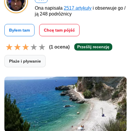
Ona napisała
2517 artykuły
i obserwuje go /
ją 248 podróżnicy
Byłem tam
Chcę tam pójść
(1 ocena)
Prześlij recenzję
Plaże i pływanie