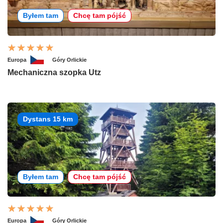
Byłem tam
Chcę tam pójść
Europa
Góry Orlickie
Mechaniczna szopka Utz
Dystans 15 km
Byłem tam
Chcę tam pójść
Europa
Góry Orlickie