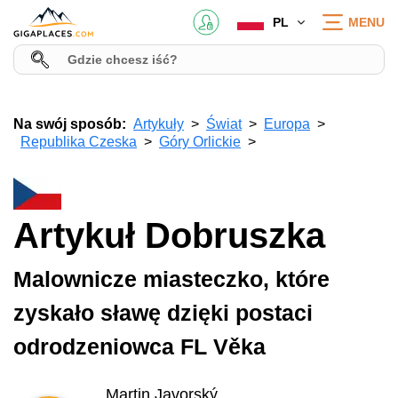
PL
MENU
Na swój sposób:
Artykuły
Świat
Europa
Republika Czeska
Góry Orlickie
Artykuł Dobruszka
Malownicze miasteczko, które
zyskało sławę dzięki postaci
odrodzeniowca FL Věka
Martin Javorský