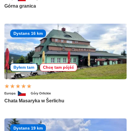
Górna granica
Dystans 16 km
Byłem tam
Chcę tam pójść
Europa
Góry Orlickie
Chata Masaryka w Šerlichu
Dystans 19 km