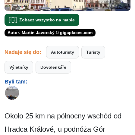
Zobacz wszystko na mapie
Autor: Martin Javorský © gigaplaces.com
Nadaje się do:
Autoturisty
Turisty
Výletníky
Dovolenkáře
Byli tam:
Około 25 km na północny wschód od
Hradca Králové, u podnóża Gór