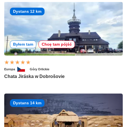
Dystans 12 km
Byłem tam
Chcę tam pójść
Europa
Góry Orlickie
Chata Jiráska w Dobrošovie
Dystans 14 km