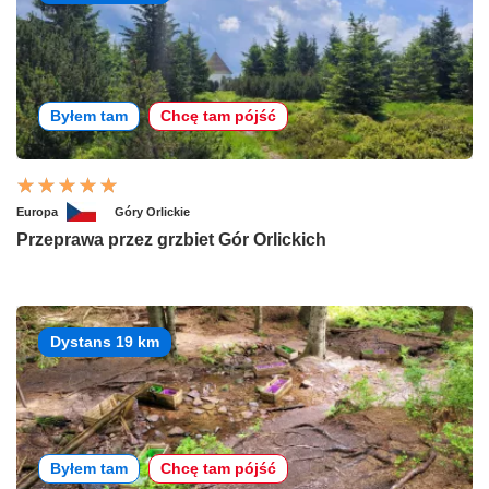
Byłem tam
Chcę tam pójść
Europa
Góry Orlickie
Przeprawa przez grzbiet Gór Orlickich
Dystans 19 km
Byłem tam
Chcę tam pójść