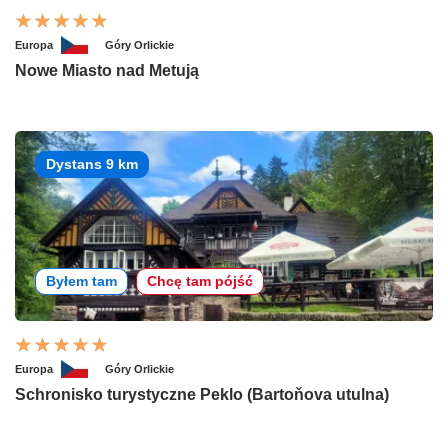
Europa
Góry Orlickie
Nowe Miasto nad Metują
Dystans 9 km
Byłem tam
Chcę tam pójść
Europa
Góry Orlickie
Schronisko turystyczne Peklo (Bartoňova utulna)