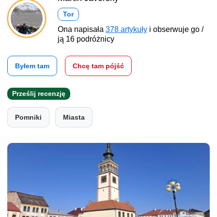
Tor
Ona napisała
378 artykuły
i obserwuje go /
ją 16 podróżnicy
Byłem tam
Chcę tam pójść
Prześlij recenzję
Pomniki
Miasta