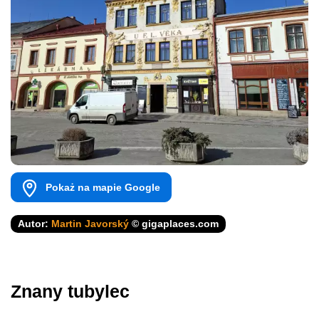
Pokaż na mapie Google
Autor:
Martin Javorský
© gigaplaces.com
Znany tubylec