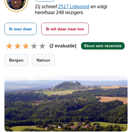
Zij schreef
2517 Lidwoord
en volgt
hem/haar 248 reizigers
Ik was daar
Ik wil daar naar toe
(2 evaluatie)
Stuur een recensie
Bergen
Natuur