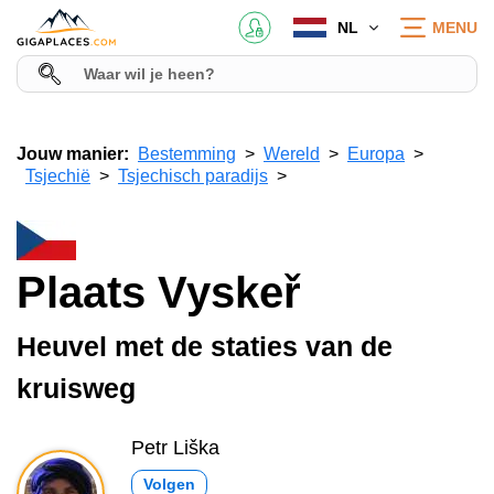
NL
MENU
Jouw manier:
Bestemming
Wereld
Europa
Tsjechië
Tsjechisch paradijs
Plaats Vyskeř
Heuvel met de staties van de
kruisweg
Petr Liška
Volgen