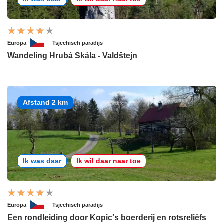
Europa
Tsjechisch paradijs
Wandeling Hrubá Skála - Valdštejn
Afstand 2 km
Ik was daar
Ik wil daar naar toe
Europa
Tsjechisch paradijs
Een rondleiding door Kopic's boerderij en rotsreliëfs