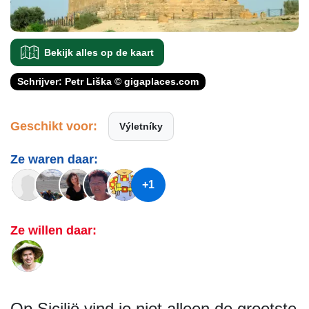
Bekijk alles op de kaart
Schrijver: Petr Liška © gigaplaces.com
Geschikt voor:
Výletníky
Ze waren daar:
+1
Ze willen daar:
Op Sicilië vind je niet alleen de grootste