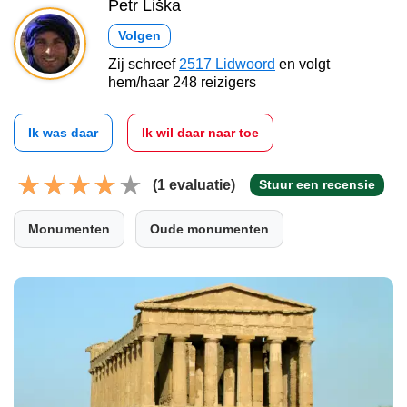
Petr Liška
Volgen
Zij schreef
2517 Lidwoord
en volgt
hem/haar 248 reizigers
Ik was daar
Ik wil daar naar toe
(1 evaluatie)
Stuur een recensie
Monumenten
Oude monumenten