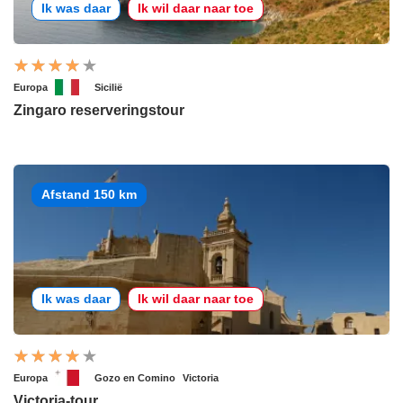
Ik was daar
Ik wil daar naar toe
Europa
Sicilië
Zingaro reserveringstour
Afstand 150 km
Ik was daar
Ik wil daar naar toe
Europa
Gozo en Comino
Victoria
Victoria-tour