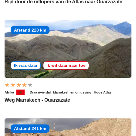
Rijd door de uitlopers van de Atlas naar Ouarzazate
Afstand 228 km
Ik was daar
Ik wil daar naar toe
Afrika
Draa rivierdal
Marrakesh en omgeving
Hoge Atlas
Weg Marrakech - Ouarzazate
Afstand 241 km