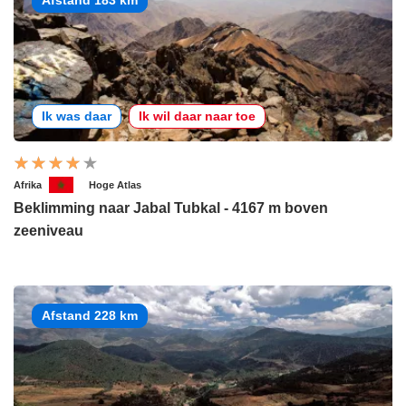
Ik was daar
Ik wil daar naar toe
Afrika
Hoge Atlas
Beklimming naar Jabal Tubkal - 4167 m boven
zeeniveau
Afstand 228 km