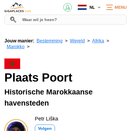
NL
MENU
Jouw manier:
Bestemming
Wereld
Afrika
Marokko
Plaats Poort
Historische Marokkaanse
havensteden
Petr Liška
Volgen