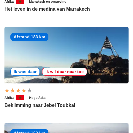
Afrika
Marrakesh en omgeving
Het leven in de medina van Marrakech
Afstand 183 km
Ik was daar
Ik wil daar naar toe
Afrika
Hoge Atlas
Beklimming naar Jebel Toubkal
Afstand 183 km