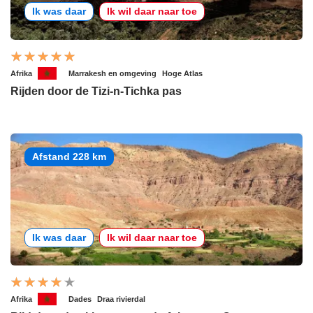
Ik was daar
Ik wil daar naar toe
Afrika
Marrakesh en omgeving
Hoge Atlas
Rijden door de Tizi-n-Tichka pas
Afstand 228 km
Ik was daar
Ik wil daar naar toe
Afrika
Dades
Draa rivierdal