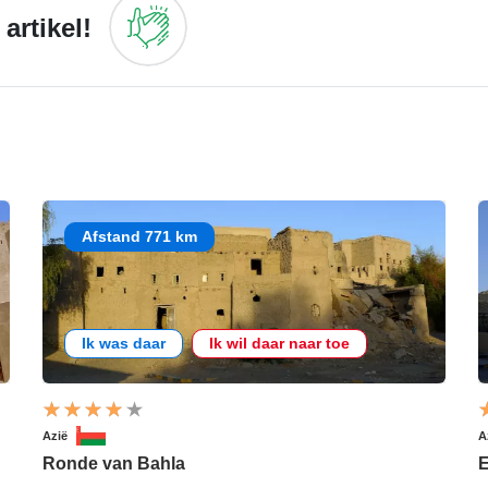
artikel!
Afstand 771 km
Ik was daar
Ik wil daar naar toe
Azië
A
Ronde van Bahla
E