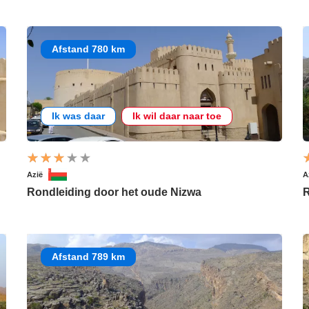
Afstand 780 km
Ik was daar
Ik wil daar naar toe
Azië
A
Rondleiding door het oude Nizwa
R
Afstand 789 km