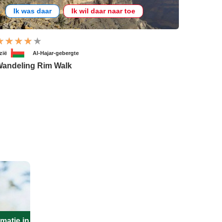
Ik was daar
Ik wil daar naar toe
zië
Al-Hajar-gebergte
andeling Rim Walk
matie in