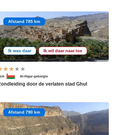
Afstand 785 km
Ik was daar
Ik wil daar naar toe
zië
Al-Hajar-gebergte
ondleiding door de verlaten stad Ghul
Afstand 790 km