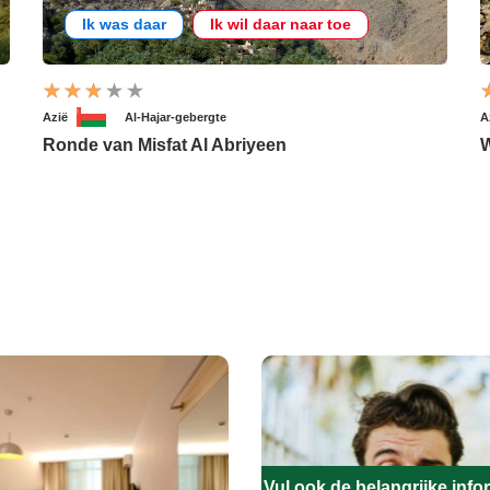
Ik was daar
Ik wil daar naar toe
Azië
Al-Hajar-gebergte
A
Ronde van Misfat Al Abriyeen
W
Vul ook de belangrijke infor