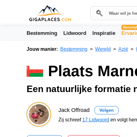
Nieuwig
Bestemming
Lidwoord
Inspiratie
Ervar
Jouw manier:
Bestemming
Wereld
Azië
Plaats Marn
Een natuurlijke formatie 
Jack Offroad
Volgen
Zij schreef
17 Lidwoord
en volgt hem