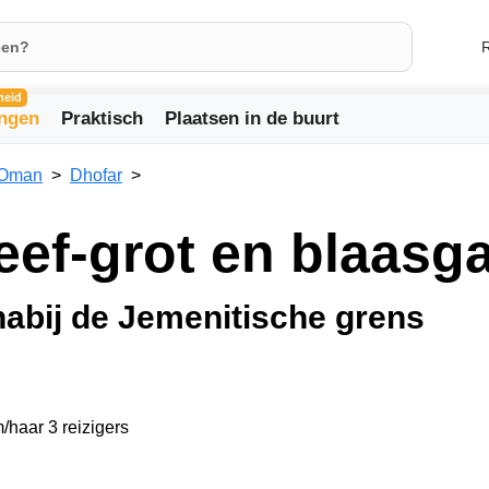
R
heid
ingen
Praktisch
Plaatsen in de buurt
Oman
Dhofar
eef-grot en blaasg
nabij de Jemenitische grens
/haar 3 reizigers