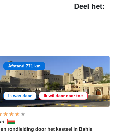
Deel het:
Afstand 771 km
Ik was daar
Ik wil daar naar toe
zië
en rondleiding door het kasteel in Bahle