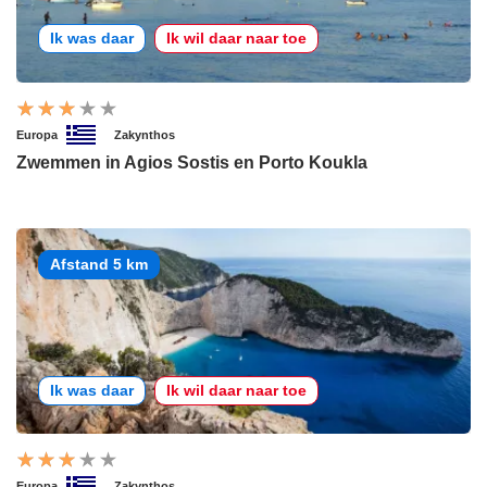
Ik was daar
Ik wil daar naar toe
Europa
Zakynthos
Zwemmen in Agios Sostis en Porto Koukla
Afstand 5 km
Ik was daar
Ik wil daar naar toe
Europa
Zakynthos