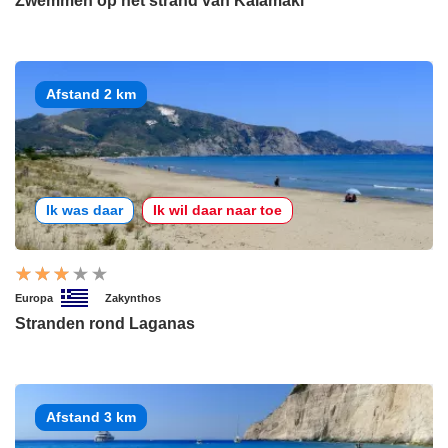
Zwemmen op het strand van Kalamaki
Afstand 2 km
Ik was daar
Ik wil daar naar toe
Europa
Zakynthos
Stranden rond Laganas
Afstand 3 km