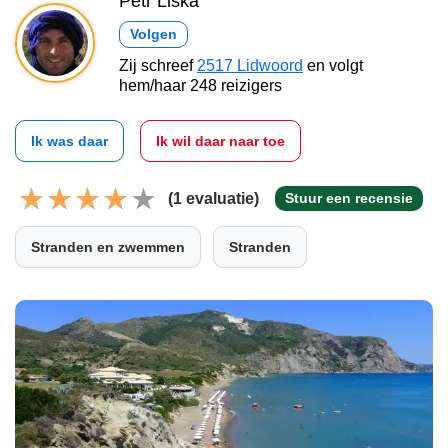
Petr Liška
Volgen
Zij schreef
2517 Lidwoord
en volgt
hem/haar 248 reizigers
Ik was daar
Ik wil daar naar toe
(1 evaluatie)
Stuur een recensie
Stranden en zwemmen
Stranden