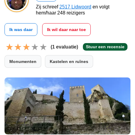
Zij schreef
2517 Lidwoord
en volgt
hem/haar 248 reizigers
Ik was daar
Ik wil daar naar toe
(1 evaluatie)
Stuur een recensie
Monumenten
Kastelen en ruïnes