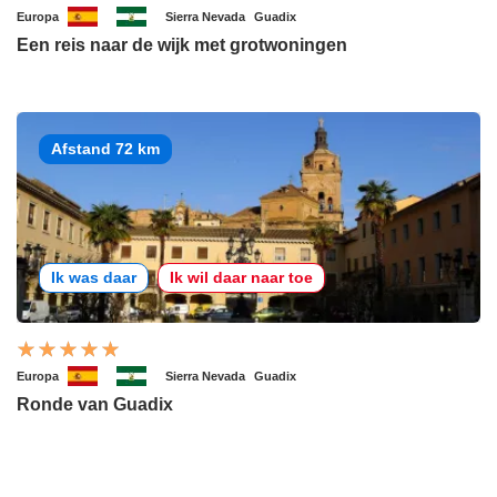
Europa
Sierra Nevada
Guadix
Een reis naar de wijk met grotwoningen
Afstand 72 km
Ik was daar
Ik wil daar naar toe
Europa
Sierra Nevada
Guadix
Ronde van Guadix