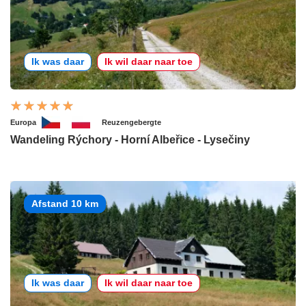
Ik was daar
Ik wil daar naar toe
Europa
Reuzengebergte
Wandeling Rýchory - Horní Albeřice - Lysečiny
Afstand 10 km
Ik was daar
Ik wil daar naar toe