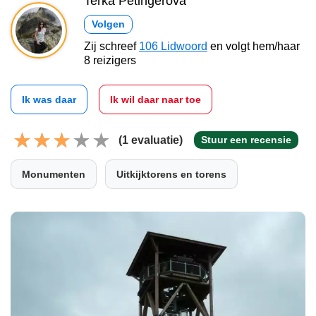
Terka Petingerová
Volgen
Zij schreef
106 Lidwoord
en volgt hem/haar
8 reizigers
Ik was daar
Ik wil daar naar toe
(1 evaluatie)
Stuur een recensie
Monumenten
Uitkijktorens en torens