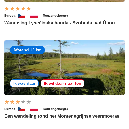
Europa
Reuzengebergte
Wandeling Lysečinská bouda - Svoboda nad Úpou
Afstand 12 km
Ik was daar
Ik wil daar naar toe
Europa
Reuzengebergte
Een wandeling rond het Montenegrijnse veenmoeras