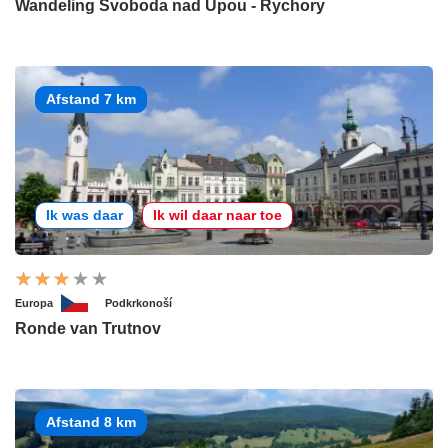
Wandeling Svoboda nad Úpou - Rychory
Afstand 7 km
Ik was daar
Ik wil daar naar toe
Europa
Podkrkonoší
Ronde van Trutnov
Afstand 8 km