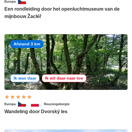
Europa
Een rondleiding door het openluchtmuseum van de
mijnbouw Žacléř
Afstand 3 km
Ik was daar
Ik wil daar naar toe
Europa
Reuzengebergte
Wandeling door Dvorský les