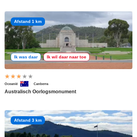
Afstand 1 km
Ik was daar
Ik wil daar naar toe
Oceanië
Canberra
Australisch Oorlogsmonument
Afstand 3 km