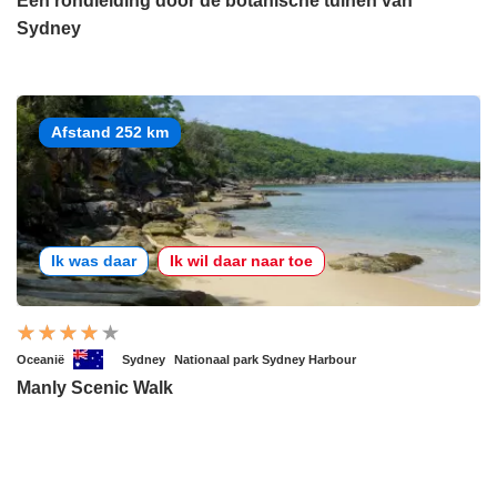
Een rondleiding door de botanische tuinen van
Sydney
Afstand 252 km
Ik was daar
Ik wil daar naar toe
Oceanië
Sydney
Nationaal park Sydney Harbour
Manly Scenic Walk