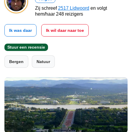
Zij schreef
2517 Lidwoord
en volgt
hem/haar 248 reizigers
Ik was daar
Ik wil daar naar toe
Stuur een recensie
Bergen
Natuur