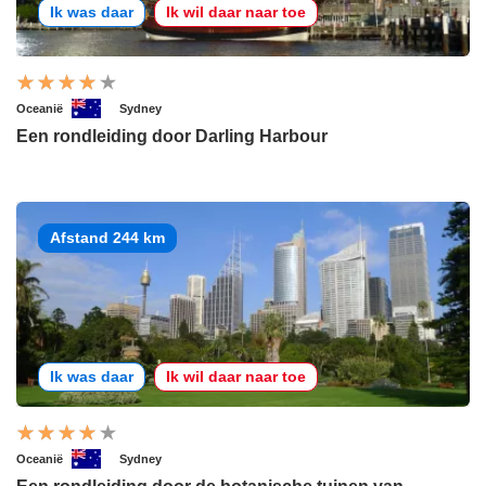
Ik was daar
Ik wil daar naar toe
Oceanië
Sydney
Een rondleiding door Darling Harbour
Afstand 244 km
Ik was daar
Ik wil daar naar toe
Oceanië
Sydney