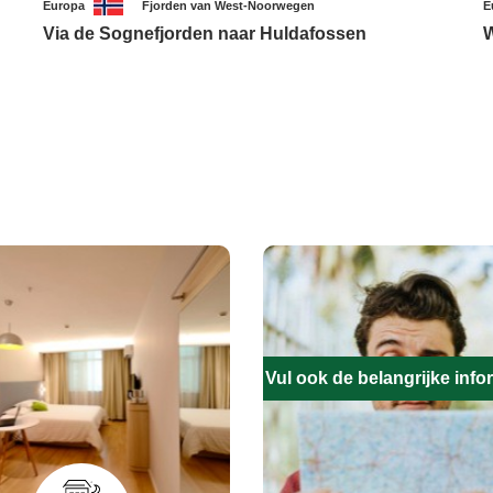
Europa
Fjorden van West-Noorwegen
E
Via de Sognefjorden naar Huldafossen
W
Vul ook de belangrijke infor