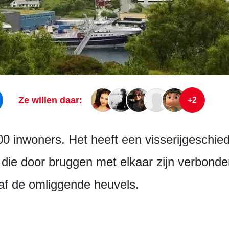
Ze willen daar:
+2
00 inwoners. Het heeft een visserijgeschi­e
 die door bruggen met elkaar zijn verbonde
naf de omliggende heuvels.