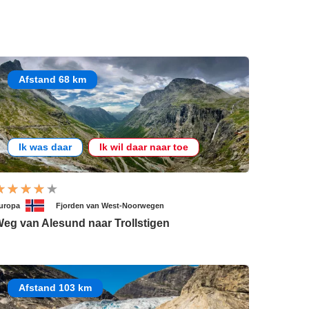
Afstand 68 km
Ik was daar
Ik wil daar naar toe
uropa
Fjorden van West-Noorwegen
eg van Alesund naar Trollstigen
Afstand 103 km