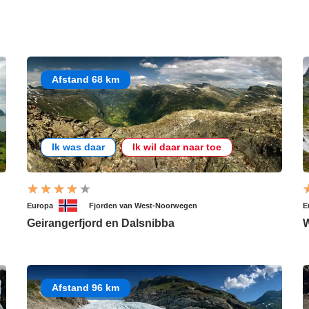
Afstand 68 km
Ik was daar
Ik wil daar naar toe
Europa
Fjorden van West-Noorwegen
E
Geirangerfjord en Dalsnibba
W
Afstand 96 km