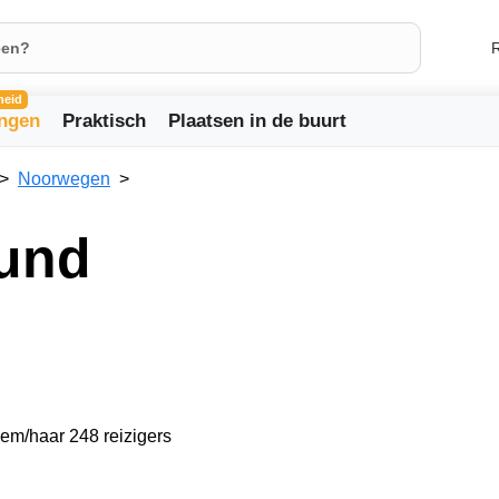
R
heid
ingen
Praktisch
Plaatsen in de buurt
Noorwegen
sund
hem/haar 248 reizigers