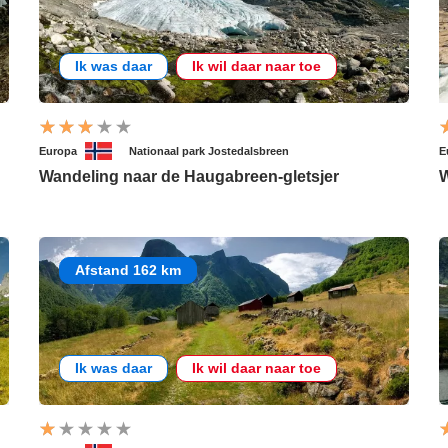
Ik was daar
Ik wil daar naar toe
Europa
Nationaal park Jostedalsbreen
E
Wandeling naar de Haugabreen-gletsjer
W
Afstand 162 km
Ik was daar
Ik wil daar naar toe