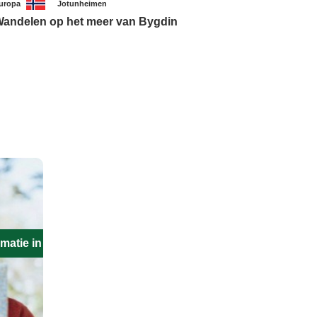
uropa
Jotunheimen
andelen op het meer van Bygdin
matie in