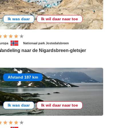
Ik was daar
Ik wil daar naar toe
uropa
Nationaal park Jostedalsbreen
andeling naar de Nigardsbreen-gletsjer
Afstand 187 km
Ik was daar
Ik wil daar naar toe