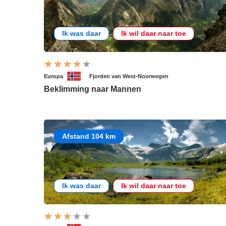
Ik was daar
Ik wil daar naar toe
Europa
Fjorden van West-Noorwegen
Beklimming naar Mannen
Afstand 104 km
Ik was daar
Ik wil daar naar toe