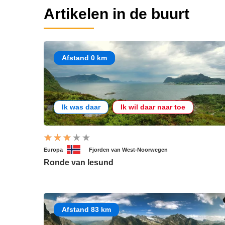
Artikelen in de buurt
Afstand 0 km
Ik was daar
Ik wil daar naar toe
Europa
Fjorden van West-Noorwegen
Ronde van lesund
Afstand 83 km