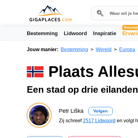
Nieuwig
Bestemming
Lidwoord
Inspiratie
Ervar
Jouw manier:
Bestemming
Wereld
Europa
Plaats Alle
Een stad op drie eilanden
Petr Liška
Volgen
Zij schreef
2517 Lidwoord
en volgt 