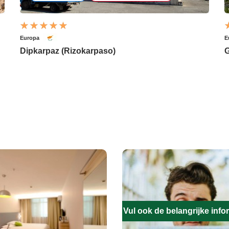
Europa
E
Dipkarpaz (Rizokarpaso)
G
Vul ook de belangrijke infor