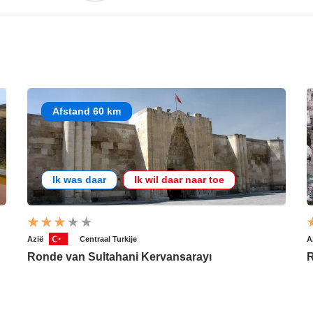
Afstand 60 km
Ik was daar
Ik wil daar naar toe
Azië
Centraal Turkije
A
Ronde van Sultahani Kervansarayı