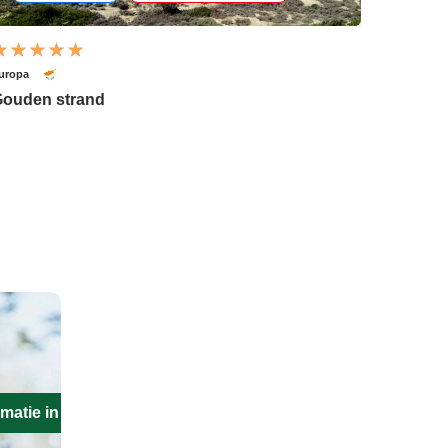
uropa
ouden strand
matie in