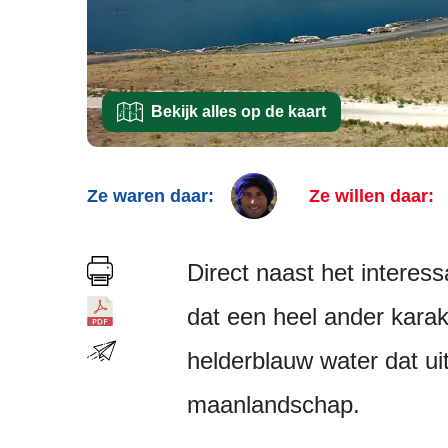
Bekijk alles op de kaart
Ze waren daar:
Ze willen daar:
Direct naast het interes
dat een heel ander karakt
helderblauw water dat u
maanlandschap.