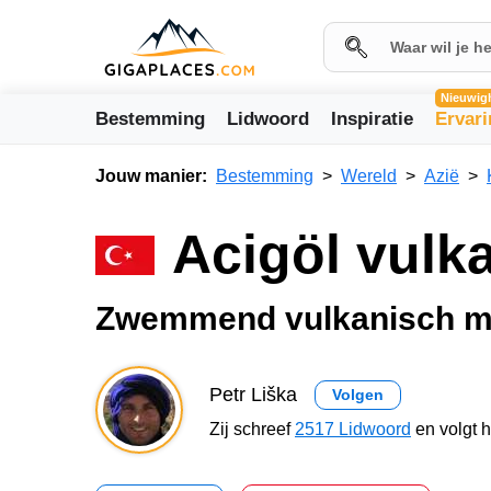
Nieuwig
Bestemming
Lidwoord
Inspiratie
Ervar
Jouw manier:
Bestemming
Wereld
Azië
Acigöl vulk
Zwemmend vulkanisch m
Petr Liška
Volgen
Zij schreef
2517 Lidwoord
en volgt 