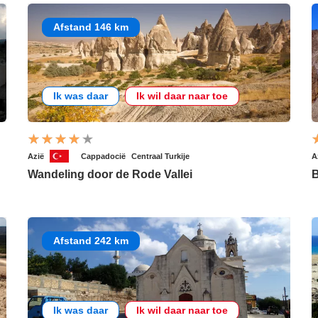
Afstand 146 km
Ik was daar
Ik wil daar naar toe
Azië
Cappadocië
Centraal Turkije
A
Wandeling door de Rode Vallei
B
Afstand 242 km
Ik was daar
Ik wil daar naar toe