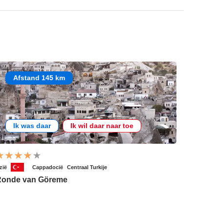
Afstand 145 km
Ik was daar
Ik wil daar naar toe
zië
Cappadocië
Centraal Turkije
Ronde van Göreme