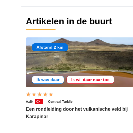
Artikelen in de buurt
Afstand 2 km
Ik was daar
Ik wil daar naar toe
Azië
Centraal Turkije
Een rondleiding door het vulkanische veld bij
Karapinar