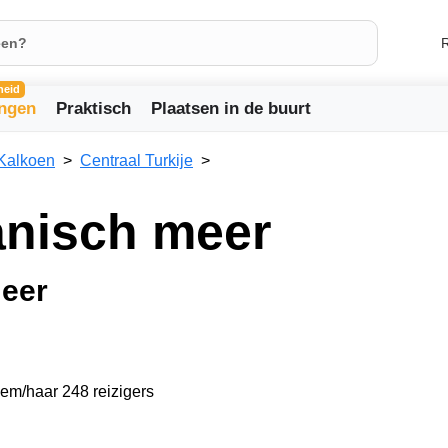
R
heid
ingen
Praktisch
Plaatsen in de buurt
Kalkoen
Centraal Turkije
anisch meer
eer
hem/haar 248 reizigers