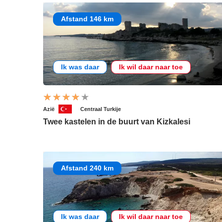
Afstand 146 km
Ik was daar
Ik wil daar naar toe
Azië
Centraal Turkije
Twee kastelen in de buurt van Kizkalesi
Afstand 240 km
Ik was daar
Ik wil daar naar toe