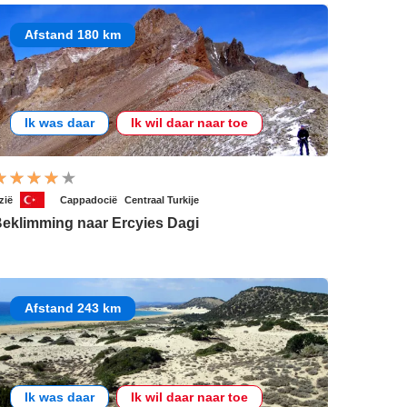
Afstand 180 km
Ik was daar
Ik wil daar naar toe
zië
Cappadocië
Centraal Turkije
eklimming naar Ercyies Dagi
Afstand 243 km
Ik was daar
Ik wil daar naar toe