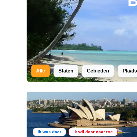
B
Alle
Staten
Gebieden
Plaat
Ik was daar
Ik wil daar naar toe