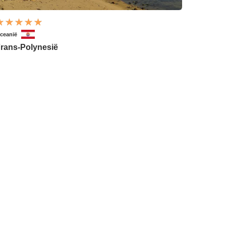
ceanië
rans-Polynesië