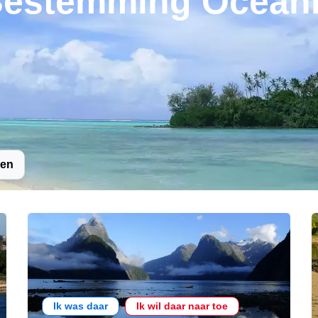
estemming Ocean
sen
Ik was daar
Ik wil daar naar toe