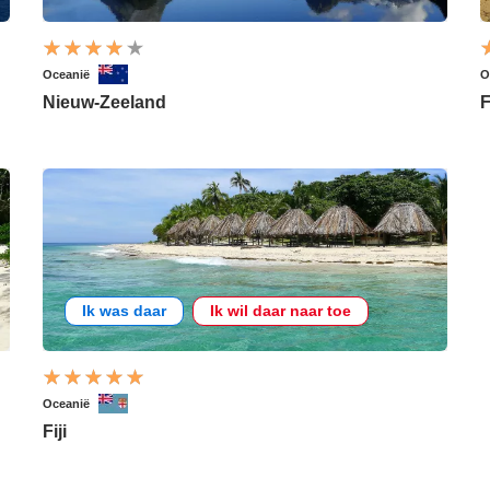
Oceanië
O
Nieuw-Zeeland
F
Ik was daar
Ik wil daar naar toe
Oceanië
Fiji