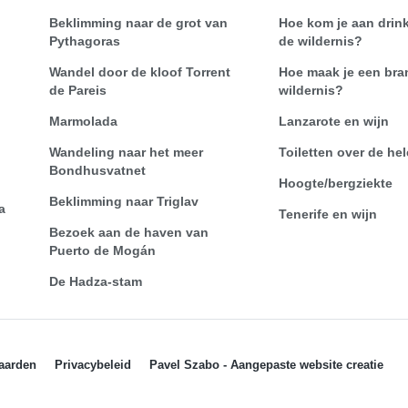
Beklimming naar de grot van
Hoe kom je aan drink
Pythagoras
de wildernis?
Wandel door de kloof Torrent
Hoe maak je een bra
de Pareis
wildernis?
Marmolada
Lanzarote en wijn
Wandeling naar het meer
Toiletten over de he
Bondhusvatnet
Hoogte/bergziekte
Beklimming naar Triglav
a
Tenerife en wijn
Bezoek aan de haven van
Puerto de Mogán
De Hadza-stam
aarden
Privacybeleid
Pavel Szabo - Aangepaste website creatie