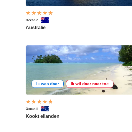
Oceanië
Australië
Ik was daar
Ik wil daar naar toe
Oceanië
Kookt eilanden