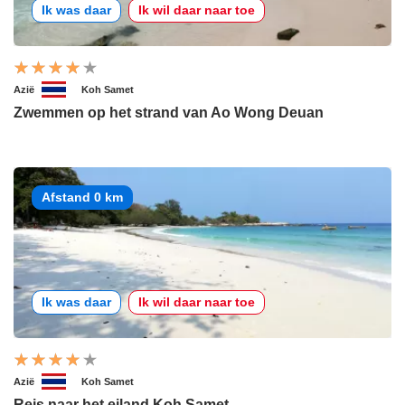
Ik was daar
Ik wil daar naar toe
Azië
Koh Samet
Zwemmen op het strand van Ao Wong Deuan
Afstand 0 km
Ik was daar
Ik wil daar naar toe
Azië
Koh Samet
Reis naar het eiland Koh Samet