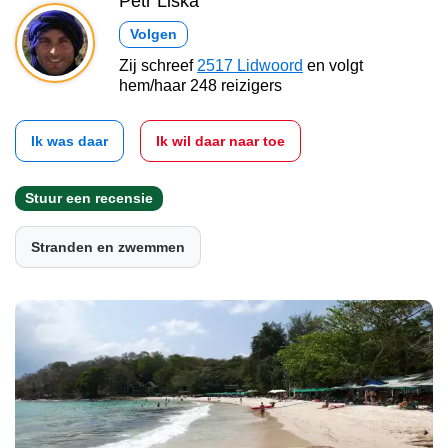
Petr Liška
Volgen
Zij schreef
2517 Lidwoord
en volgt
hem/haar 248 reizigers
Ik was daar
Ik wil daar naar toe
Stuur een recensie
Stranden en zwemmen