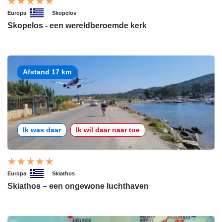
Europa
Skopelos
Skopelos - een wereldberoemde kerk
Afstand 17 km
Ik was daar
Ik wil daar naar toe
Europa
Skiathos
Skiathos – een ongewone luchthaven