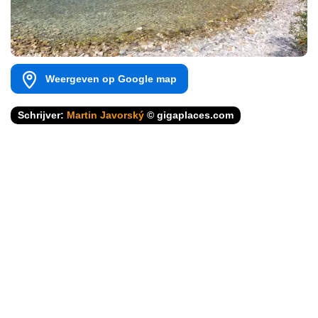
Weergeven op Google map
Schrijver:
Martin Javorský
© gigaplaces.com