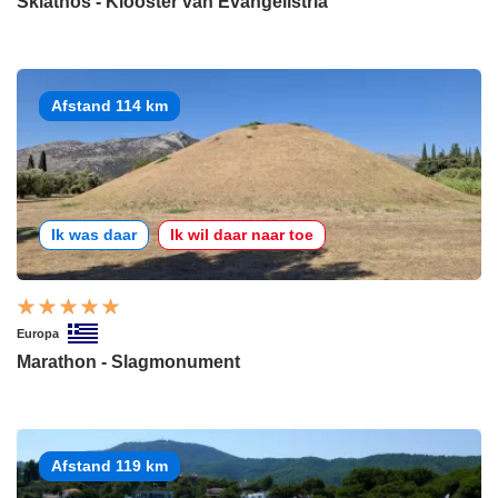
Skiathos - Klooster van Evangelistria
Afstand 114 km
Ik was daar
Ik wil daar naar toe
Europa
Marathon - Slagmonument
Afstand 119 km