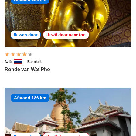
Ik was daar
Ik wil daar naar toe
Azië
Bangkok
Ronde van Wat Pho
Afstand 186 km