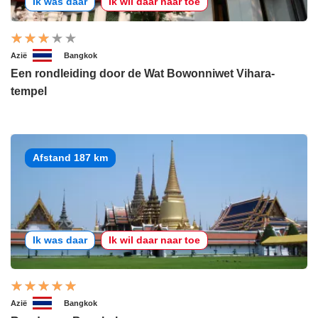
Ik was daar
Ik wil daar naar toe
Azië
Bangkok
Een rondleiding door de Wat Bowonniwet Vihara-
tempel
Afstand 187 km
Ik was daar
Ik wil daar naar toe
Azië
Bangkok