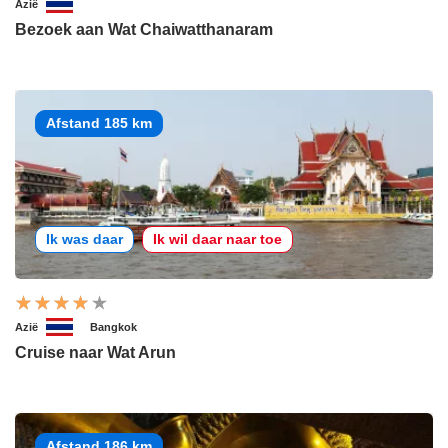
Azië
Bezoek aan Wat Chaiwatthanaram
Afstand 185 km
Ik was daar
Ik wil daar naar toe
Azië
Bangkok
Cruise naar Wat Arun
Afstand 186 km