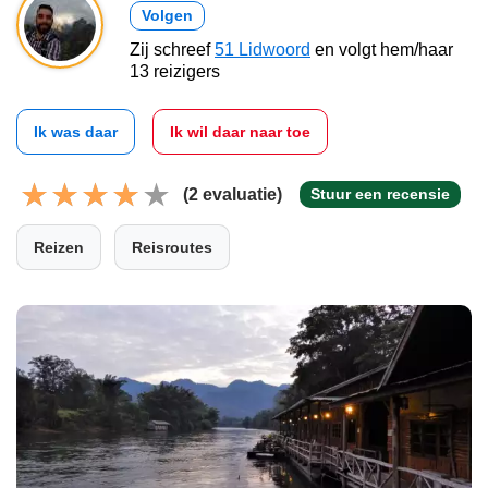
Volgen
Zij schreef
51 Lidwoord
en volgt hem/haar
13 reizigers
Ik was daar
Ik wil daar naar toe
(2 evaluatie)
Stuur een recensie
Reizen
Reisroutes