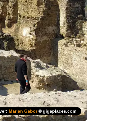
jver:
Marian Gabor
© gigaplaces.com