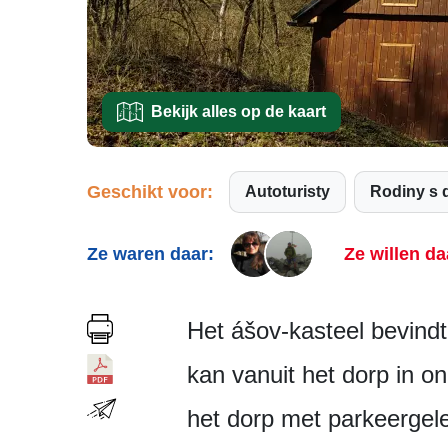
Bekijk alles op de kaart
Geschikt voor:
Autoturisty
Rodiny s 
Ze waren daar:
Ze willen da
Het ášov-kasteel bevind
kan vanuit het dorp in o
het dorp met parkeergele