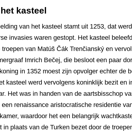
het kasteel
rmelding van het kasteel stamt uit 1253, dat we
e invasies waren gestopt. Het kasteel beleefde
e troepen van Matúš Čák Trenčianský en vervo
rgraaf Imrich Bečej, die besloot een paar dor
koning in 1352 moest zijn opvolger echter de 
et kasteel werd vervolgens koninklijk bezit en i
ar. Het was in handen van de aartsbisschop va
r een renaissance aristocratische residentie va
nkamer, waardoor het een belangrijk wachtkast
t in plaats van de Turken bezet door de troepe