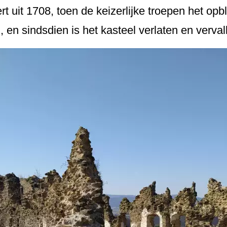
rt uit 1708, toen de keizerlijke troepen het opb
, en sindsdien is het kasteel verlaten en verval