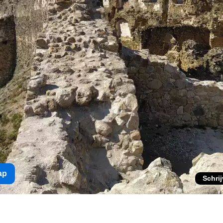
ap
Schri