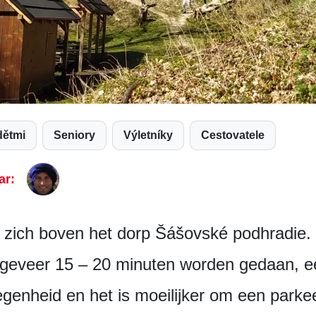
dětmi
Seniory
Výletníky
Cestovatele
ar:
t zich boven het dorp Šášovské podhradie. 
ngeveer 15 – 20 minuten worden gedaan, ee
genheid en het is moeilijker om een parkee