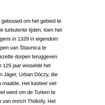
rd gebouwd om het gebied te
 turbulente tijden, toen het
lgens in 1329 in eigendom
pen van Štiavnica te
bezette dorpen teruggeven
n 125 jaar wisselde het
n Jáger, Urban Dóczy, die
n maakte. Het kasteel viel
eel werd om de Turken te
n van Imrich Thököly. Het