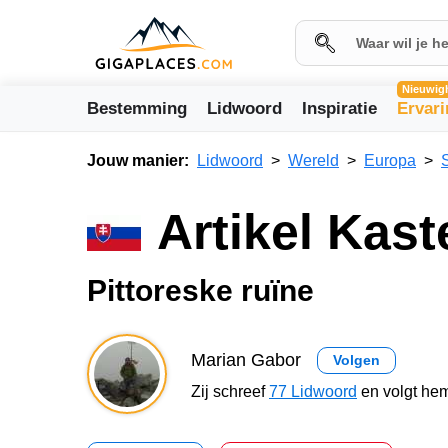
Nieuwig
Bestemming
Lidwoord
Inspiratie
Ervar
Jouw manier:
Lidwoord
Wereld
Europa
Artikel Kas
Pittoreske ruïne
Marian Gabor
Volgen
Zij schreef
77 Lidwoord
en volgt hem