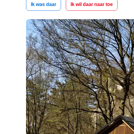
Ik was daar
Ik wil daar naar toe