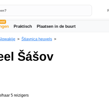
R
heid
ingen
Praktisch
Plaatsen in de buurt
Slowakije
Štiavnica heuvels
teel Šášov
/haar 5 reizigers