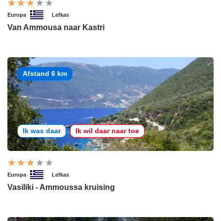
Europa
Lefkas
Van Ammousa naar Kastri
Afstand 6 km
Ik was daar
Ik wil daar naar toe
Europa
Lefkas
Vasiliki - Ammoussa kruising