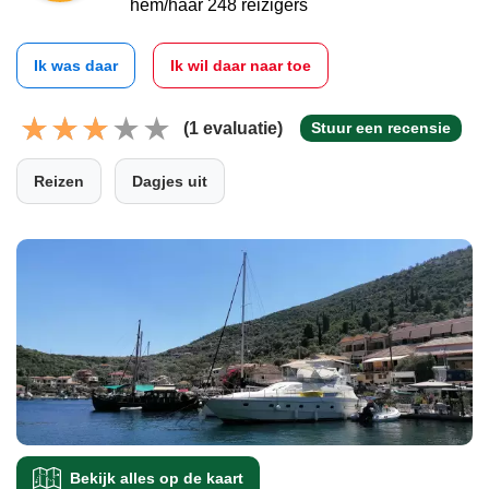
hem/haar 248 reizigers
Ik was daar
Ik wil daar naar toe
(1 evaluatie)
Stuur een recensie
Reizen
Dagjes uit
Bekijk alles op de kaart