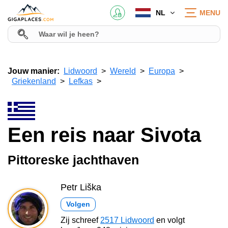
NL
MENU
Jouw manier:
Lidwoord
Wereld
Europa
Griekenland
Lefkas
Een reis naar Sivota
Pittoreske jachthaven
Petr Liška
Volgen
Zij schreef
2517 Lidwoord
en volgt