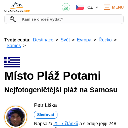
CZ
MENU
Tvoje cesta:
Destinace
Svět
Evropa
Řecko
Samos
Místo Pláž Potami
Nejfotogeničtější pláž na Samosu
Petr Liška
Sledovat
Napsal/a
2517 článků
a sleduje jej/ji 248