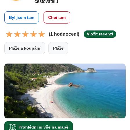
cestovatelů
Byl jsem tam
Chci tam
(1 hodnocení)
Vložit recenzi
Pláže a koupání
Pláže
Prohlédni si vše na mapě