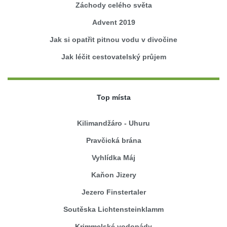
Záchody celého světa
Advent 2019
Jak si opatřit pitnou vodu v divočine
Jak léčit cestovatelský průjem
Top místa
Kilimandžáro - Uhuru
Pravčická brána
Vyhlídka Máj
Kaňon Jizery
Jezero Finstertaler
Soutěska Lichtensteinklamm
Krimmelské vodopády