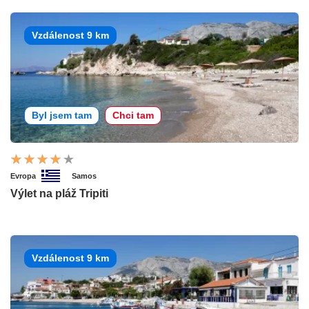
Vzdálenost 9 km
Byl jsem tam
Chci tam
Evropa
Samos
Výlet na pláž Tripiti
Vzdálenost 9 km