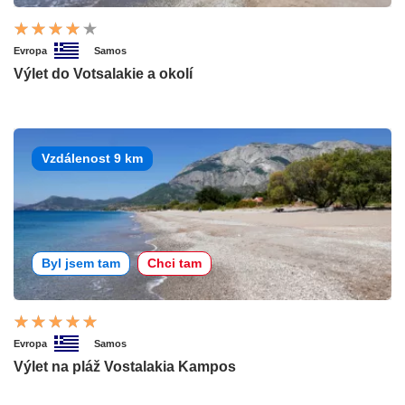
Evropa
Samos
Výlet do Votsalakie a okolí
Vzdálenost 9 km
Byl jsem tam
Chci tam
Evropa
Samos
Výlet na pláž Vostalakia Kampos