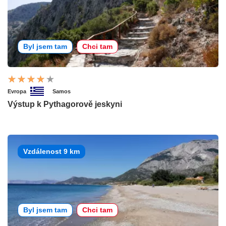
Byl jsem tam
Chci tam
Evropa
Samos
Výstup k Pythagorově jeskyni
Vzdálenost 9 km
Byl jsem tam
Chci tam