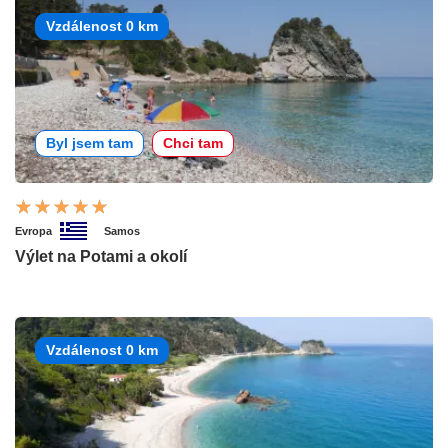
Vzdálenost 0 km
Byl jsem tam
Chci tam
Evropa
Samos
Výlet na Potami a okolí
Vzdálenost 0 km