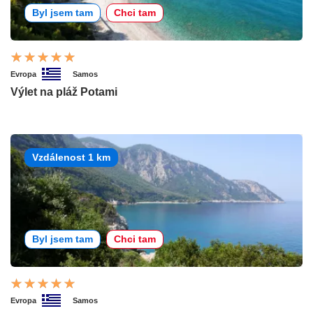
Byl jsem tam
Chci tam
Evropa
Samos
Výlet na pláž Potami
Vzdálenost 1 km
Byl jsem tam
Chci tam
Evropa
Samos