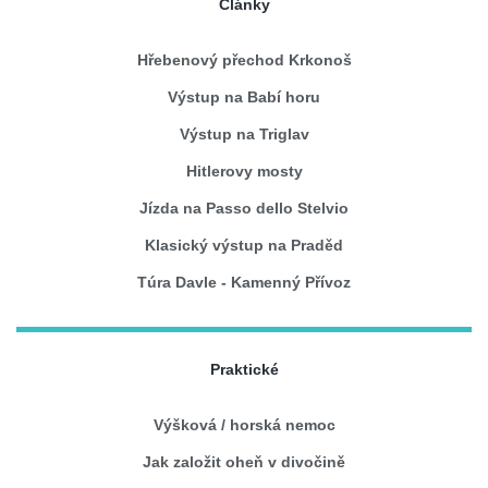
Články
Hřebenový přechod Krkonoš
Výstup na Babí horu
Výstup na Triglav
Hitlerovy mosty
Jízda na Passo dello Stelvio
Klasický výstup na Praděd
Túra Davle - Kamenný Přívoz
Praktické
Výšková / horská nemoc
Jak založit oheň v divočině