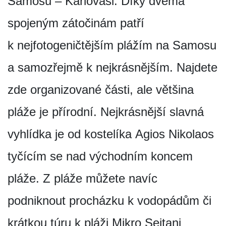
Samosu – Karlovasi. Díky dvěma
spojeným zátočinám patří
k nejfotogenič­tějším plážím na Samosu
a samozřejmě k nejkrásnějším. Najdete
zde organizované části, ale většina
pláže je přírodní. Nejkrásnější slavná
vyhlídka je od kostelíka Agios Nikolaos
tyčícím se nad východním koncem
pláže. Z pláže můžete navíc
podniknout procházku k vodopádům či
krátkou túru k pláži Mikro Seitani