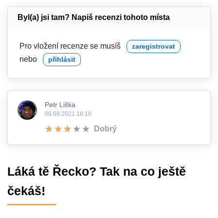
Byl(a) jsi tam? Napiš recenzi tohoto místa
Pro vložení recenze se musíš
zaregistrovat
nebo
přihlásit
Petr Liška
06.08.2021 18:10
Dobrý
Láká tě Řecko? Tak na co ještě
čekáš!