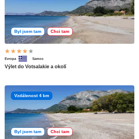
Byl jsem tam
Chci tam
Evropa
Samos
Výlet do Votsalakie a okolí
Vzdálenost 4 km
Byl jsem tam
Chci tam