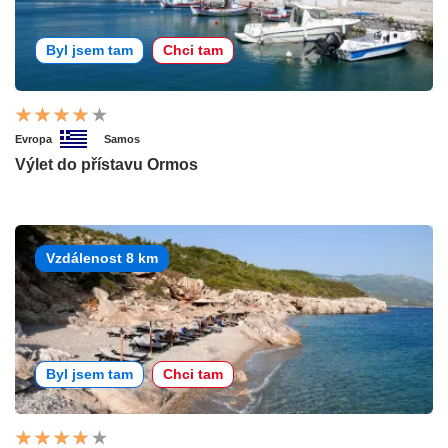
Byl jsem tam
Chci tam
Evropa
Samos
Výlet do přístavu Ormos
Vzdálenost 8 km
Byl jsem tam
Chci tam