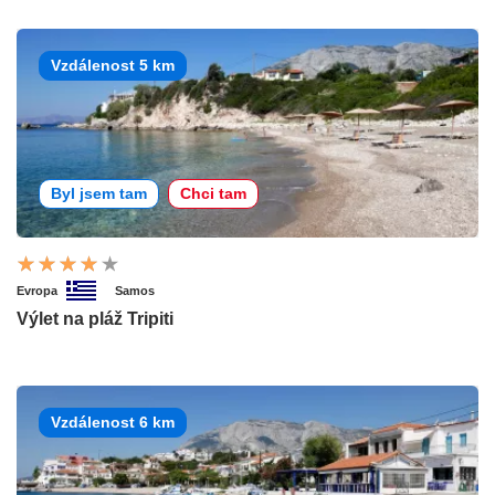
Vzdálenost 5 km
Byl jsem tam
Chci tam
Evropa
Samos
Výlet na pláž Tripiti
Vzdálenost 6 km