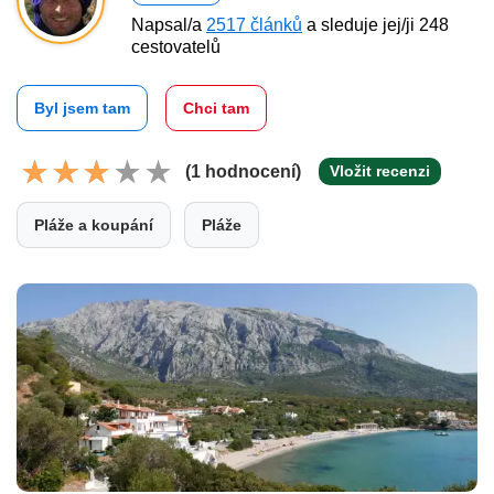
Napsal/a
2517 článků
a sleduje jej/ji 248
cestovatelů
Byl jsem tam
Chci tam
(1 hodnocení)
Vložit recenzi
Pláže a koupání
Pláže