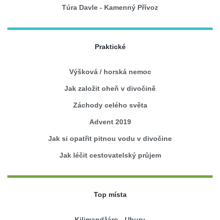
Túra Davle - Kamenný Přívoz
Praktické
Výšková / horská nemoc
Jak založit oheň v divočině
Záchody celého světa
Advent 2019
Jak si opatřit pitnou vodu v divočine
Jak léčit cestovatelský průjem
Top místa
Kilimandžáro - Uhuru