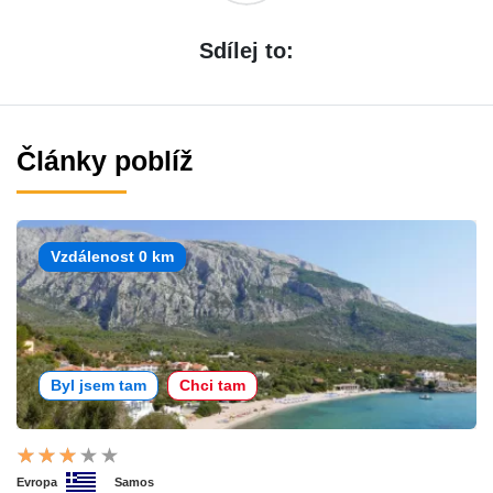
Sdílej to:
Články poblíž
Vzdálenost 0 km
Byl jsem tam
Chci tam
Evropa
Samos