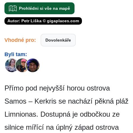
Prohlédni si vše na mapě
Autor: Petr Liška © gigaplaces.com
Vhodné pro:
Dovolenkáře
Byli tam:
Přímo pod nejvyšší horou ostrova
Samos – Kerkris se nachází pěkná pláž
Limnionas. Dostupná je odbočkou ze
silnice mířící na úplný západ ostrova