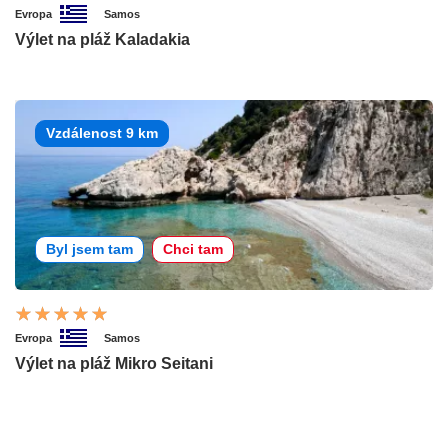
Evropa
Samos
Výlet na pláž Kaladakia
Vzdálenost 9 km
Byl jsem tam
Chci tam
Evropa
Samos
Výlet na pláž Mikro Seitani