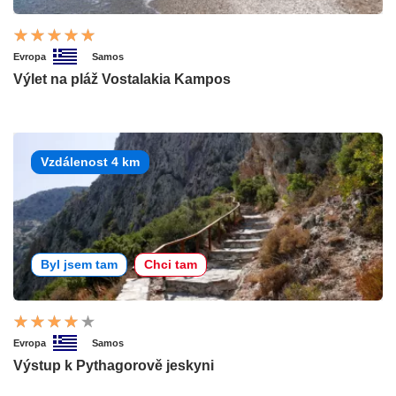
Evropa
Samos
Výlet na pláž Vostalakia Kampos
Vzdálenost 4 km
Byl jsem tam
Chci tam
Evropa
Samos
Výstup k Pythagorově jeskyni