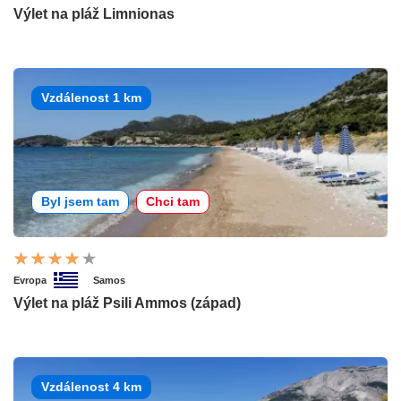
Výlet na pláž Limnionas
Vzdálenost 1 km
Byl jsem tam
Chci tam
Evropa
Samos
Výlet na pláž Psili Ammos (západ)
Vzdálenost 4 km