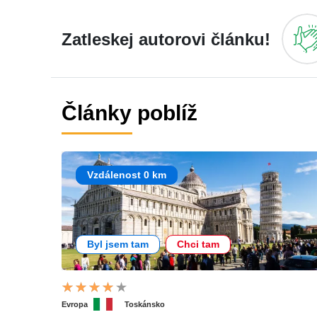
Zatleskej autorovi článku!
Články poblíž
Vzdálenost 0 km
Byl jsem tam
Chci tam
Evropa
Toskánsko