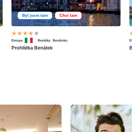
Byl jsem tam
Chci tam
Evropa
Benátky
Benátsko
E
Prohlídka Benátek
B