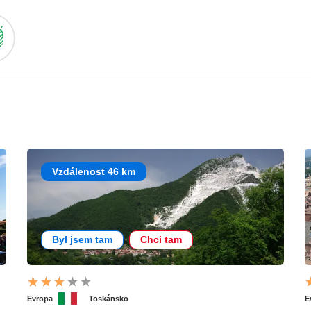
Vzdálenost 46 km
Byl jsem tam
Chci tam
Evropa
Toskánsko
E