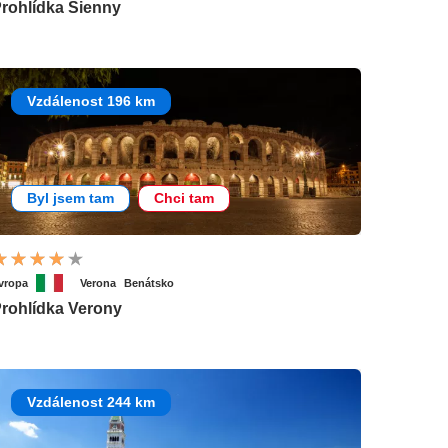
rohlídka Sienny
Vzdálenost 196 km
Byl jsem tam
Chci tam
vropa
Verona
Benátsko
rohlídka Verony
Vzdálenost 244 km