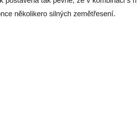
šak postavena tak pevně, že v kombinaci s
konce několikero silných zemětřesení.