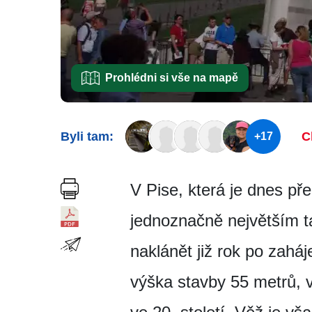
Prohlédni si vše na mapě
Byli tam:
C
+17
V Pise, která je dnes př
jednoznačně největším t
naklánět již rok po zahá
výška stavby 55 metrů, 