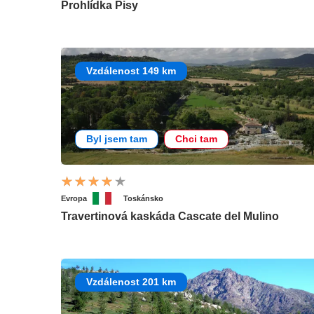
Prohlídka Pisy
Vzdálenost 149 km
Byl jsem tam
Chci tam
Evropa
Toskánsko
Travertinová kaskáda Cascate del Mulino
Vzdálenost 201 km