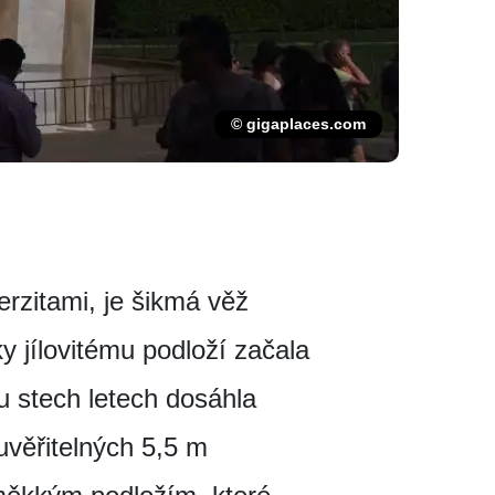
© gigaplaces.com
rzitami, je šikmá věž
 jílovitému podloží začala
u stech letech dosáhla
uvěřitelných 5,5 m