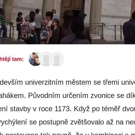
htějí tam:
edevším univerzitním městem se třemi unive
ahákem. Původním určením zvonice se díky
jení stavby v roce 1173. Když po téměř dvo
vychýlení se postupně zvětšovalo až na ne