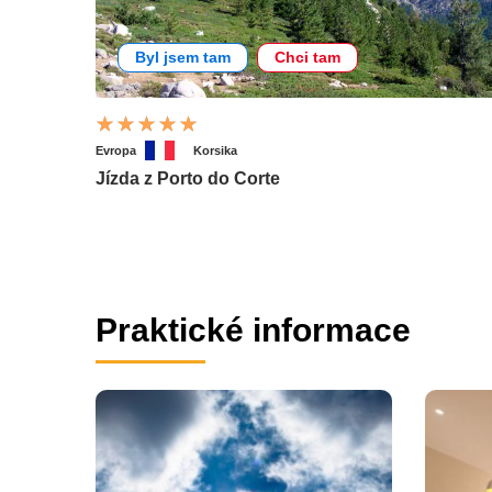
Byl jsem tam
Chci tam
Evropa
Korsika
Jízda z Porto do Corte
Praktické informace