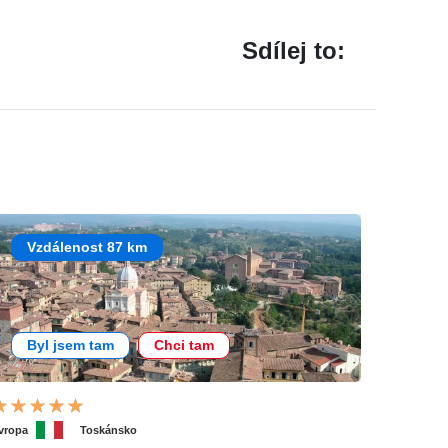
Sdílej to:
Vzdálenost 87 km
Byl jsem tam
Chci tam
vropa
Toskánsko