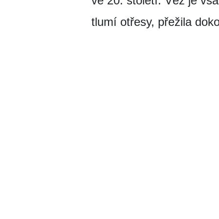
ve 20. století. Věž je v
tlumí otřesy, přežila do