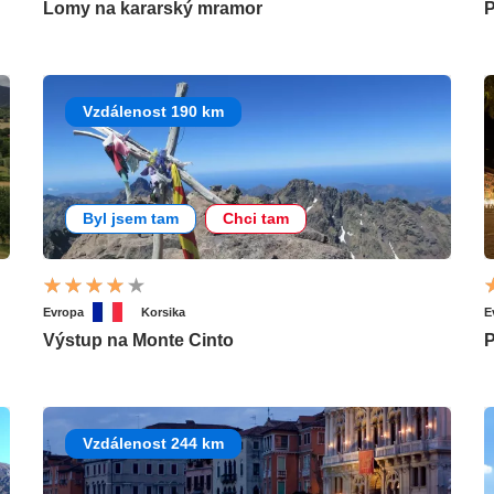
Lomy na kararský mramor
P
Vzdálenost 190 km
Byl jsem tam
Chci tam
Evropa
Korsika
E
Výstup na Monte Cinto
P
Vzdálenost 244 km