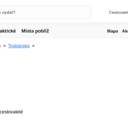
Cestovate
aktické
Místa poblíž
Mapa
Ak
e
Toskánsko
4 cestovatelé