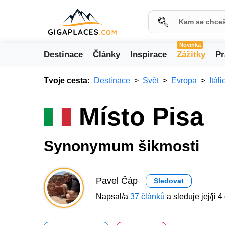
Novinka
Destinace
Články
Inspirace
Zážitky
Pr
Tvoje cesta:
Destinace
Svět
Evropa
Itáli
Místo Pisa
Synonymum šikmosti
Pavel Čáp
Sledovat
Napsal/a
37 článků
a sleduje jej/ji 