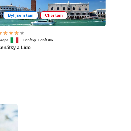
Byl jsem tam
Chci tam
vropa
Benátky
Benátsko
enátky a Lido