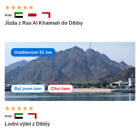
Asie
Jízda z Ras Al Khaimah do Dibby
Vzdálenost 51 km
Byl jsem tam
Chci tam
Asie
Lodní výlet z Dibby