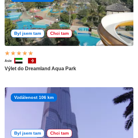
Byl jsem tam
Chci tam
Asie
Výlet do Dreamland Aqua Park
Vzdálenost 106 km
Byl jsem tam
Chci tam