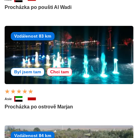
Procházka po poušti Al Wadi
Vzdálenost 83 km
Byl jsem tam
Chci tam
Asie
Procházka po ostrově Marjan
Vzdálenost 84 km