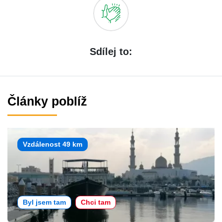
Sdílej to:
Články poblíž
Vzdálenost 49 km
Byl jsem tam
Chci tam