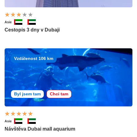
Asie
Cestopis 3 dny v Dubaji
Vzdálenost 106 km
Byl jsem tam
Chci tam
Asie
Návštěva Dubai mall aquarium