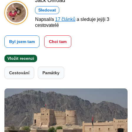
Jack Offroad
Sledovat
Napsal/a
17 článků
a sleduje jej/ji 3
cestovatelé
Byl jsem tam
Chci tam
Vložit recenzi
Cestování
Památky