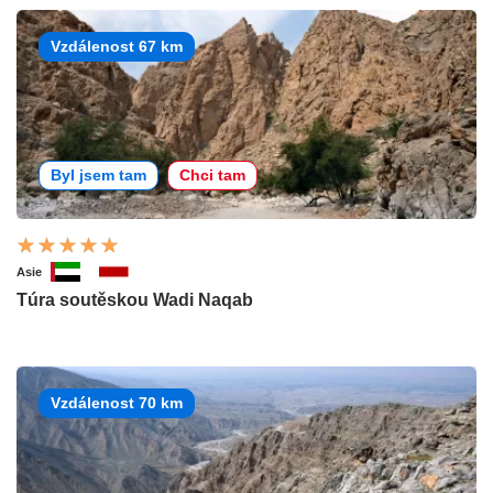
Vzdálenost 67 km
Byl jsem tam
Chci tam
Asie
Túra soutěskou Wadi Naqab
Vzdálenost 70 km