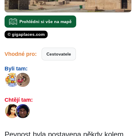
Prohlédni si vše na mapě
© gigaplaces.com
Vhodné pro:
Cestovatele
Byli tam:
Chtějí tam:
Pevnost byla postavena někdy kolem