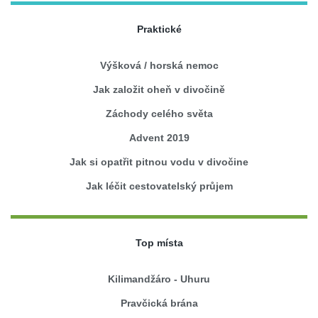
Praktické
Výšková / horská nemoc
Jak založit oheň v divočině
Záchody celého světa
Advent 2019
Jak si opatřit pitnou vodu v divočine
Jak léčit cestovatelský průjem
Top místa
Kilimandžáro - Uhuru
Pravčická brána