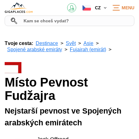
CZ
MENU
Tvoje cesta:
Destinace
Svět
Asie
Spojené arabské emiráty
Fujairah (emirát)
Místo Pevnost
Fudžajra
Nejstarší pevnost ve Spojených
arabských emirátech