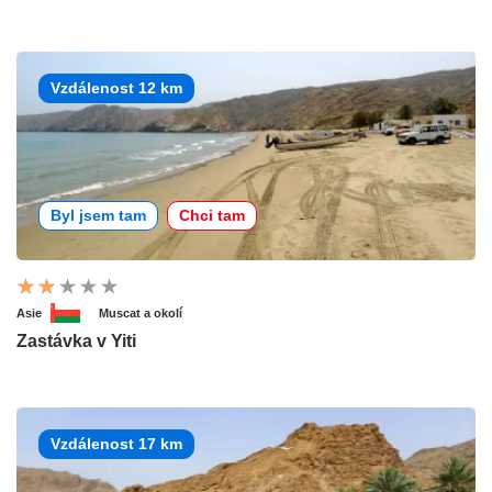
Vzdálenost 12 km
Byl jsem tam
Chci tam
Asie
Muscat a okolí
Zastávka v Yiti
Vzdálenost 17 km