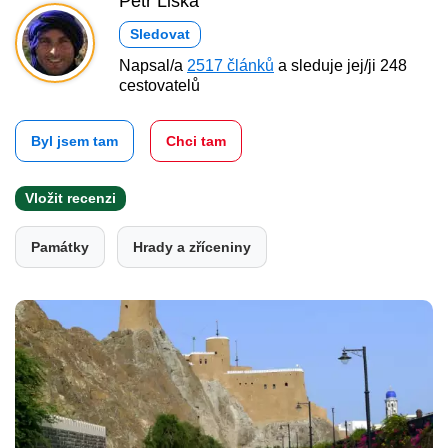
Petr Liška
Sledovat
Napsal/a
2517 článků
a sleduje jej/ji 248
cestovatelů
Byl jsem tam
Chci tam
Vložit recenzi
Památky
Hrady a zříceniny