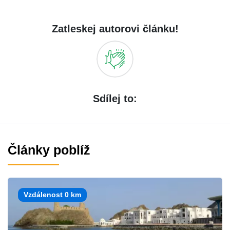
Zatleskej autorovi článku!
Sdílej to:
Články poblíž
Vzdálenost 0 km