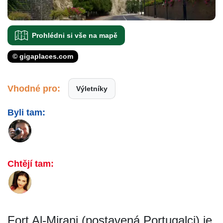
Prohlédni si vše na mapě
© gigaplaces.com
Vhodné pro:
Výletníky
Byli tam:
Chtějí tam:
Fort Al-Mirani (postavená Portugalci) je