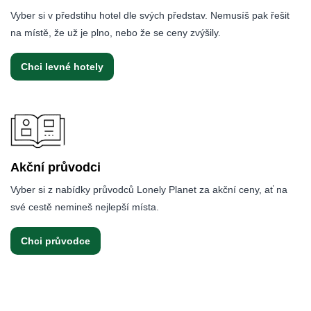
Vyber si v předstihu hotel dle svých představ. Nemusíš pak řešit
na místě, že už je plno, nebo že se ceny zvýšily.
Chci levné hotely
Akční průvodci
Vyber si z nabídky průvodců Lonely Planet za akční ceny, ať na
své cestě nemineš nejlepší místa.
Chci průvodce