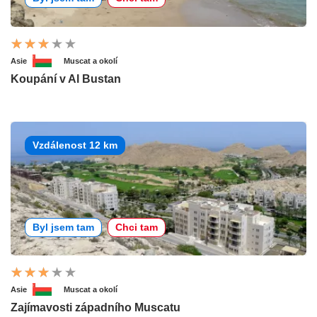
Asie
Muscat a okolí
Koupání v Al Bustan
Vzdálenost 12 km
Byl jsem tam
Chci tam
Asie
Muscat a okolí
Zajímavosti západního Muscatu