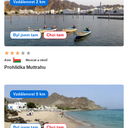
Vzdálenost 2 km
Byl jsem tam
Chci tam
Asie
Muscat a okolí
Prohlídka Muttrahu
Vzdálenost 5 km
Byl jsem tam
Chci tam