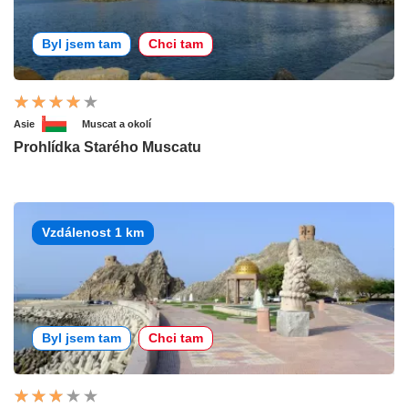
Byl jsem tam
Chci tam
Asie
Muscat a okolí
Prohlídka Starého Muscatu
Vzdálenost 1 km
Byl jsem tam
Chci tam