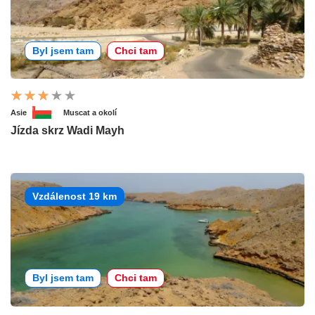
Byl jsem tam
Chci tam
Asie
Muscat a okolí
Jízda skrz Wadi Mayh
Vzdálenost 19 km
Byl jsem tam
Chci tam