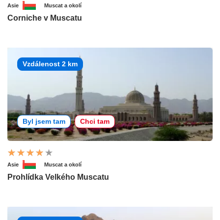
Asie
Muscat a okolí
Corniche v Muscatu
Vzdálenost 2 km
Byl jsem tam
Chci tam
Asie
Muscat a okolí
Prohlídka Velkého Muscatu