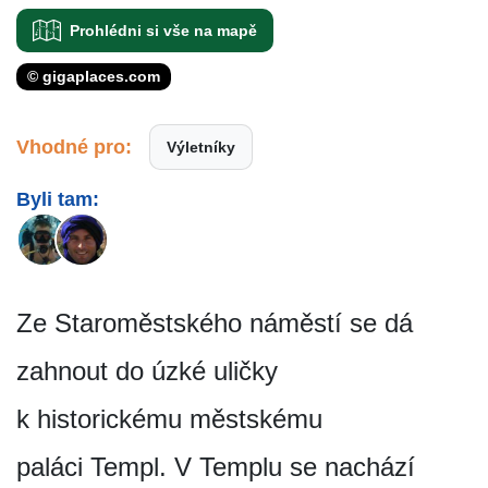
Prohlédni si vše na mapě
© gigaplaces.com
Vhodné pro:
Výletníky
Byli tam:
Ze Staroměstského náměstí se dá
zahnout do úzké uličky
k historickému městskému
paláci Templ. V Templu se nachází