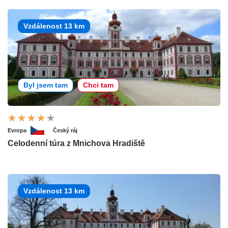
Vzdálenost 13 km
Byl jsem tam
Chci tam
Evropa
Český ráj
Celodenní túra z Mnichova Hradiště
Vzdálenost 13 km