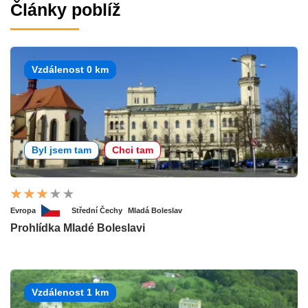
Články poblíž
Vzdálenost 0 km
Byl jsem tam
Chci tam
Evropa
Střední Čechy
Mladá Boleslav
Prohlídka Mladé Boleslavi
Vzdálenost 1 km