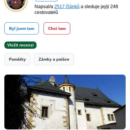
Napsal/a
2517 článků
a sleduje jej/ji 248
cestovatelů
Byl jsem tam
Chci tam
Vložit recenzi
Památky
Zámky a paláce