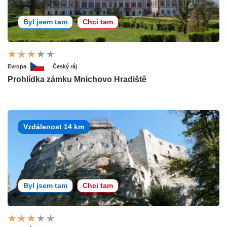
Byl jsem tam
Chci tam
Evropa
Český ráj
Prohlídka zámku Mnichovo Hradiště
Vzdálenost 14 km
Byl jsem tam
Chci tam