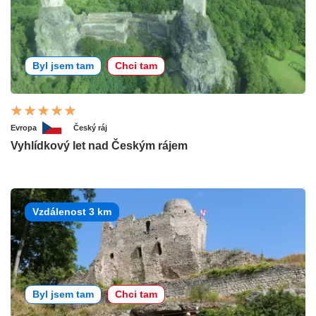
Byl jsem tam
Chci tam
Evropa
Český ráj
Vyhlídkový let nad Českým rájem
Vzdálenost 3 km
Byl jsem tam
Chci tam