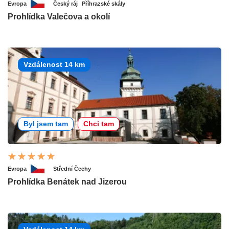
Evropa
Český ráj
Příhrazské skály
Prohlídka Valečova a okolí
Vzdálenost 14 km
Byl jsem tam
Chci tam
Evropa
Střední Čechy
Prohlídka Benátek nad Jizerou