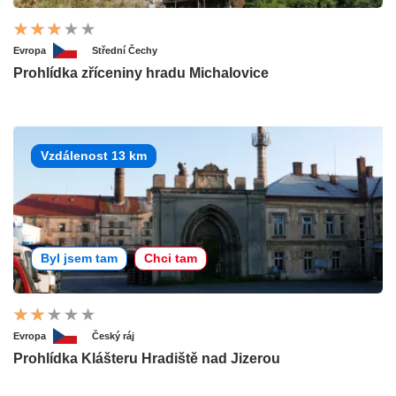
Evropa
Střední Čechy
Prohlídka zříceniny hradu Michalovice
Vzdálenost 13 km
Byl jsem tam
Chci tam
Evropa
Český ráj
Prohlídka Klášteru Hradiště nad Jizerou