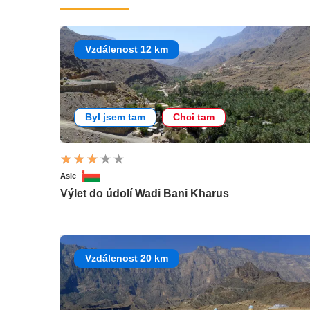
Vzdálenost 12 km
Byl jsem tam
Chci tam
Asie
Výlet do údolí Wadi Bani Kharus
Vzdálenost 20 km