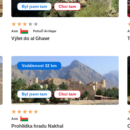
Byl jsem tam
Chci tam
Asie
Pohoří Al-Hajar
A
Výlet do al Ghawr
T
Vzdálenost 32 km
Byl jsem tam
Chci tam
Asie
A
Prohlídka hradu Nakhal
O