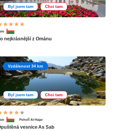
Byl jsem tam
Chci tam
sie
o nejkrásnější z Ománu
Vzdálenost 34 km
Byl jsem tam
Chci tam
sie
Pohoří Al-Hajar
puštěná vesnice As Sab