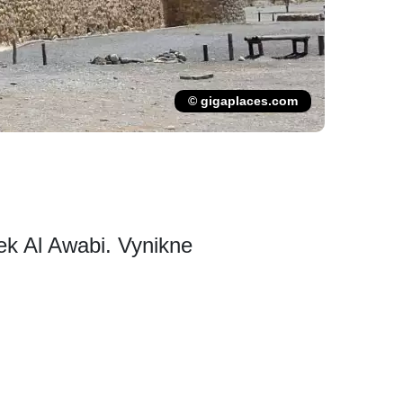
© gigaplaces.com
dek Al Awabi. Vynikne