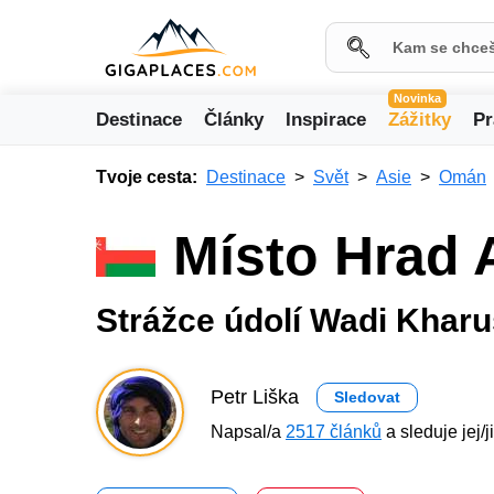
Novinka
Destinace
Články
Inspirace
Zážitky
Pr
Tvoje cesta:
Destinace
Svět
Asie
Omán
Místo Hrad 
Strážce údolí Wadi Kharu
Petr Liška
Sledovat
Napsal/a
2517 článků
a sleduje jej/