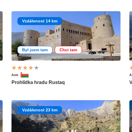
Vzdálenost 14 km
Byl jsem tam
Chci tam
Asie
A
Prohlídka hradu Rustaq
V
Vzdálenost 23 km