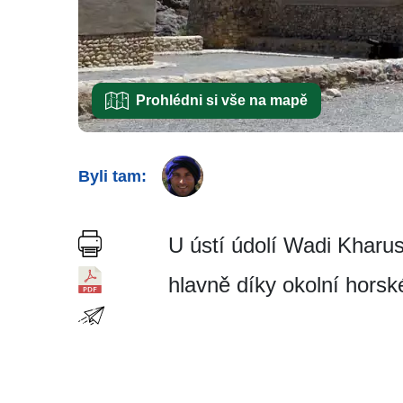
Prohlédni si vše na mapě
Byli tam:
U ústí údolí Wadi Kharus
hlavně díky okolní horské