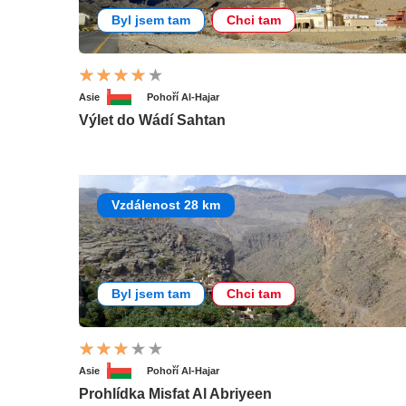
Byl jsem tam
Chci tam
Asie
Pohoří Al-Hajar
Výlet do Wádí Sahtan
Vzdálenost 28 km
Byl jsem tam
Chci tam
Asie
Pohoří Al-Hajar
Prohlídka Misfat Al Abriyeen