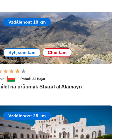
Vzdálenost 18 km
Byl jsem tam
Chci tam
sie
Pohoří Al-Hajar
ýlet na průsmyk Sharaf al Alamayn
Vzdálenost 28 km