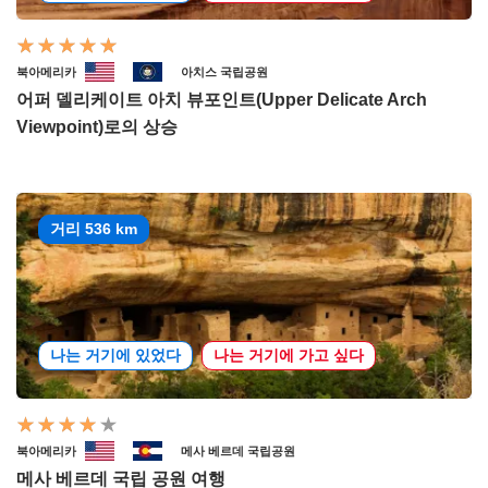
북아메리카
아치스 국립공원
어퍼 델리케이트 아치 뷰포인트(Upper Delicate Arch
Viewpoint)로의 상승
거리 536 km
나는 거기에 있었다
나는 거기에 가고 싶다
북아메리카
메사 베르데 국립공원
메사 베르데 국립 공원 여행