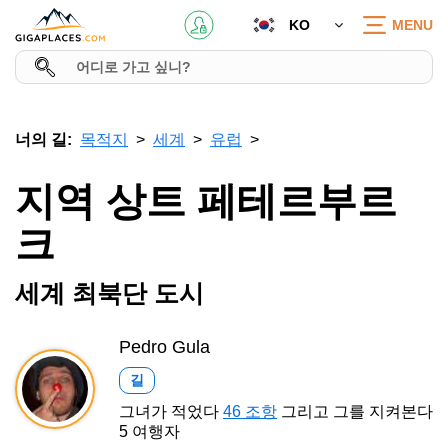
KO
MENU
너의 길:
목적지
세계
유럽
지역 상트 페테르부르
크
세계 최북단 도시
Pedro Gula
길
그녀가 적었다
46 조항
그리고 그를 지켜본다
5 여행자