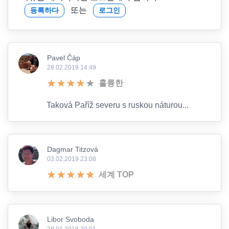
또는
등록하다
로그인
Pavel Čáp
28.02.2019 14:49
훌륭한
Taková Paříž severu s ruskou náturou...
Dagmar Titzová
03.02.2019 23:08
세계 TOP
Libor Svoboda