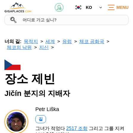
KO
MENU
너의 길:
목적지
세계
유럽
체코 공화국
체코의 낙원
지신
장소 제빈
Jičín 분지의 지배자
Petr Liška
길
그녀가 적었다
2517 조항
그리고 그를 지켜