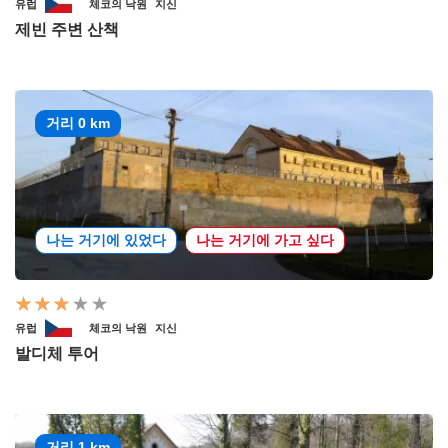
유럽
체코의 낙원
지신
제빈 주변 산책
거리 0 km
나는 거기에 있었다
나는 거기에 가고 싶다
유럽
체코의 낙원
지신
발디체 투어
거리 1 km