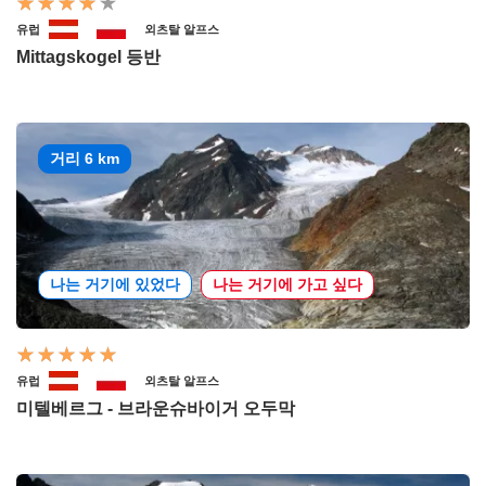
유럽
외츠탈 알프스
Mittagskogel 등반
거리 6 km
나는 거기에 있었다
나는 거기에 가고 싶다
유럽
외츠탈 알프스
미텔베르그 - 브라운슈바이거 오두막