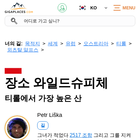
KO
MENU
너의 길:
목적지
세계
유럽
오스트리아
티롤
외츠탈 알프스
장소 와일드슈피체
티롤에서 가장 높은 산
Petr Liška
길
그녀가 적었다
2517 조항
그리고 그를 지켜