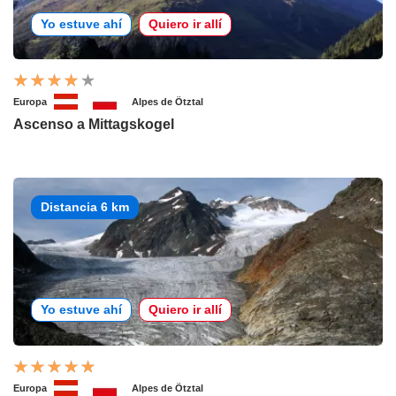
Yo estuve ahí
Quiero ir allí
Europa
Alpes de Ötztal
Ascenso a Mittagskogel
Distancia 6 km
Yo estuve ahí
Quiero ir allí
Europa
Alpes de Ötztal