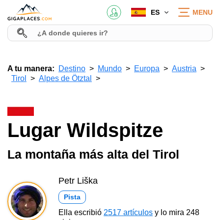
ES
MENU
A tu manera:
Destino
Mundo
Europa
Austria
Tirol
Alpes de Ötztal
Lugar Wildspitze
La montaña más alta del Tirol
Petr Liška
Pista
Ella escribió
2517 artículos
y lo mira 248