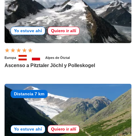
Yo estuve ahí
Quiero ir allí
Europa
Alpes de Ötztal
Ascenso a Pitztaler Jöchl y Polleskogel
Distancia 7 km
Yo estuve ahí
Quiero ir allí