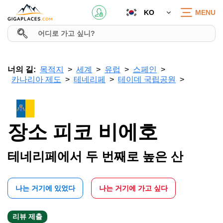
KO
MENU
너의 길:
목적지
세계
유럽
스페인
카나리아 제도
테네리페
테이데 국립공원
장소 피코 비에호
테네리페에서 두 번째로 높은 산
나는 거기에 있었다
나는 거기에 가고 싶다
리뷰 제출