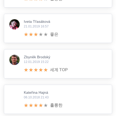
Iveta Třasáková
21.01.2019 16:57
좋은
Zbyněk Brodský
12.01.2019 15:22
세계 TOP
Kateřina Hajná
06.10.2018 21:43
훌륭한