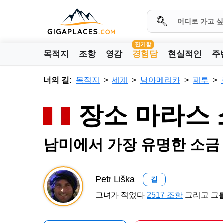
진기함
목적지
조항
영감
경험담
현실적인
주
너의 길:
목적지
세계
남아메리카
페루
장소 마라스 
남미에서 가장 유명한 소금
Petr Liška
길
그녀가 적었다
2517 조항
그리고 그를