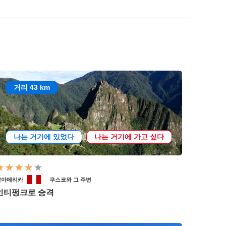
거리 43 km
나는 거기에 있었다
나는 거기에 가고 싶다
남아메리카
쿠스코와 그 주변
인티펑크로 승격