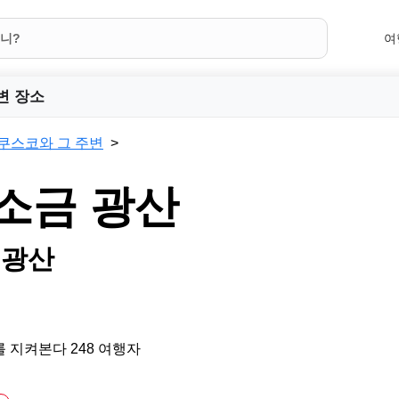
여
변 장소
쿠스코와 그 주변
소금 광산
 광산
 지켜본다 248 여행자