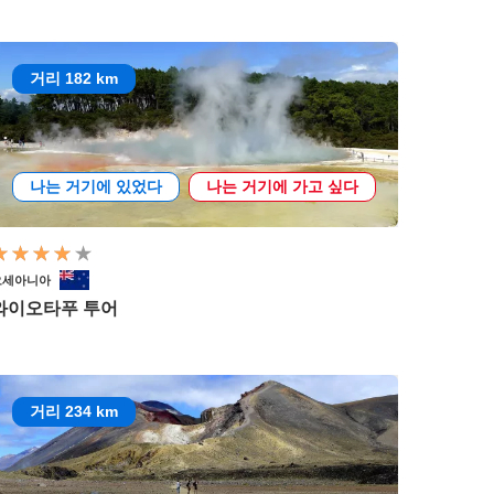
거리 182 km
나는 거기에 있었다
나는 거기에 가고 싶다
오세아니아
와이오타푸 투어
거리 234 km