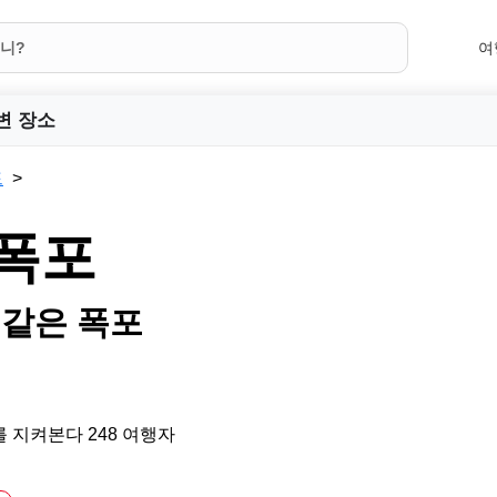
여
변 장소
드
 폭포
 같은 폭포
 지켜본다 248 여행자