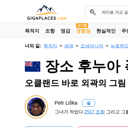
진기함
목적지
조항
영감
경험담
현실적인
주
너의 길:
목적지
세계
오세아니아
뉴질랜
장소 후누아
오클랜드 바로 외곽의 그림
Petr Liška
길
그녀가 적었다
2517 조항
그리고 그를