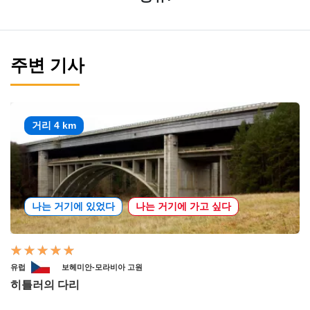
주변 기사
거리 4 km
나는 거기에 있었다
나는 거기에 가고 싶다
유럽
보헤미안-모라비아 고원
히틀러의 다리