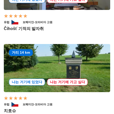
유럽
보헤미안-모라비아 고원
Číhošť 기적의 발자취
거리 14 km
나는 거기에 있었다
나는 거기에 가고 싶다
유럽
보헤미안-모라비아 고원
치호슈