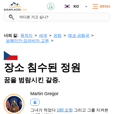
KO
MENU
너의 길:
목적지
세계
유럽
체코 공화국
보헤미안-모라비아 고원
장소 침수된 정원
꿈을 범람시킨 갈증.
Martin Gregor
길
그녀가 적었다
180 조항
그리고 그를 지켜본