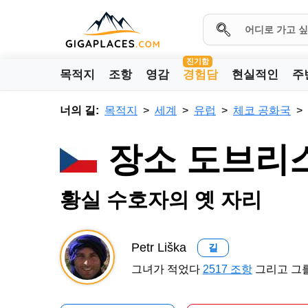
진기함
목적지
조항
영감
경험담
현실적인
주
너의 길:
목적지
세계
유럽
체코 공화국
장소 도브리
황실 수호자의 옛 자리
Petr Liška
길
그녀가 적었다
2517 조항
그리고 그를