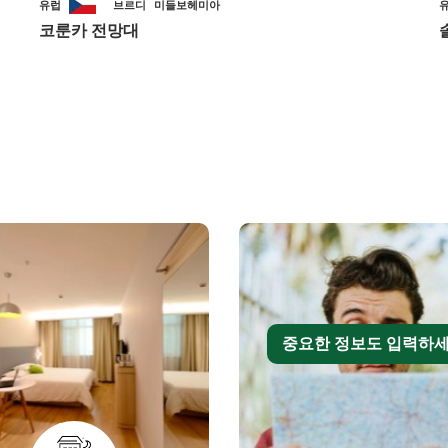
유럽
브르디
미들보헤미아
코룬카 전망대
중요한 정보도 입력하