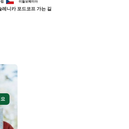
유럽
미들보헤미아
솔레니카 포드코프 가는 길
세요