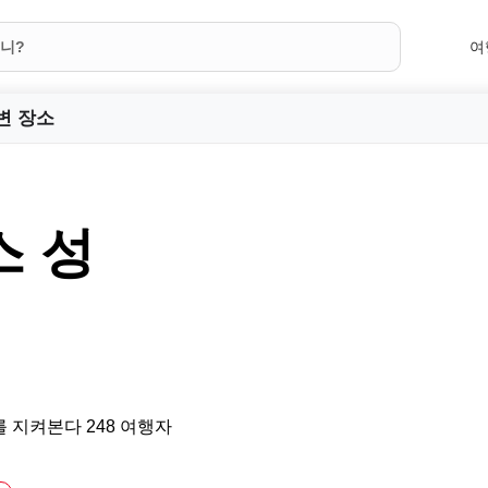
여
변 장소
스 성
 지켜본다 248 여행자