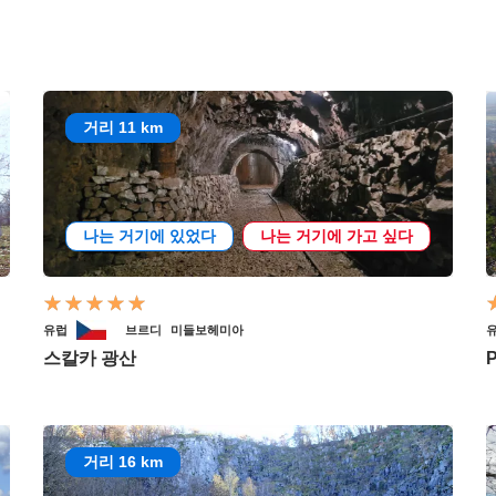
거리 11 km
나는 거기에 있었다
나는 거기에 가고 싶다
유럽
브르디
미들보헤미아
스칼카 광산
거리 16 km