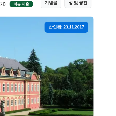
기념물
성 및 궁전
평가)
리뷰 제출
삽입됨: 23.11.2017