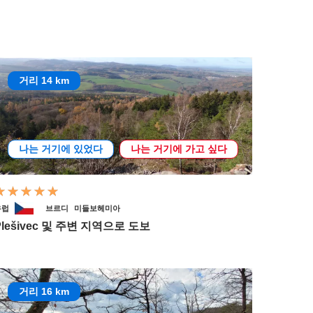
거리 14 km
나는 거기에 있었다
나는 거기에 가고 싶다
유럽
브르디
미들보헤미아
Plešivec 및 주변 지역으로 도보
거리 16 km