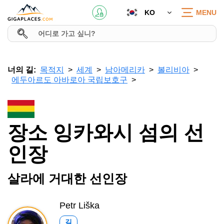
KO
MENU
너의 길:
목적지
세계
남아메리카
볼리비아
에두아르도 아바로아 국립보호구
장소 잉카와시 섬의 선
인장
살라에 거대한 선인장
Petr Liška
길