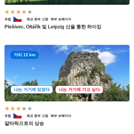
유럽
체코 중부 고원
북부 보헤미아
Plešivec, Oltářík 및 Leipzig 산을 통한 하이킹
거리 12 km
나는 거기에 있었다
나는 거기에 가고 싶다
유럽
체코 중부 고원
북부 보헤미아
알타릭으로의 상승