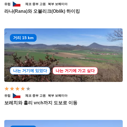
유럽
체코 중부 고원
북부 보헤미아
라나(Rana)와 오블리크(Oblík) 하이킹
거리 15 km
나는 거기에 있었다
나는 거기에 가고 싶다
유럽
체코 중부 고원
북부 보헤미아
보레치와 홀리 vrch까지 도보로 이동