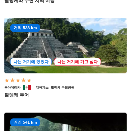
팔렝케와 주변 지역 여행
거리 538 km
나는 거기에 있었다
나는 거기에 가고 싶다
북아메리카
치아파스
팔렝케 국립공원
팔렝케 투어
거리 541 km