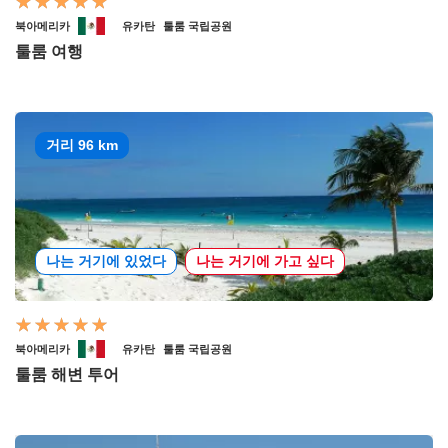
북아메리카
유카탄
툴룸 국립공원
툴룸 여행
거리 96 km
나는 거기에 있었다
나는 거기에 가고 싶다
북아메리카
유카탄
툴룸 국립공원
툴룸 해변 투어